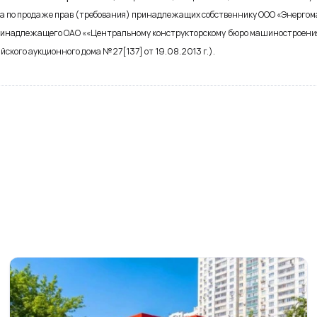
а по продаже прав (требования) принадлежащих собственнику
ООО «Энергом
принадлежащего
ОАО ««Центральному конструкторскому бюро машиностроения
йского аукционного дома №27[137] от 19.08.2013 г.).