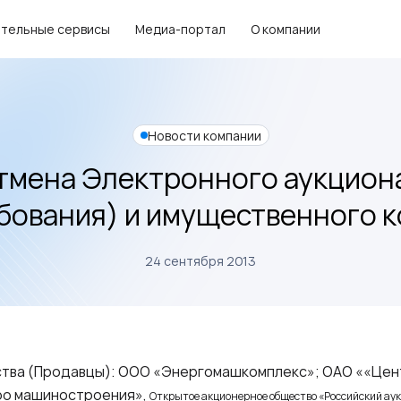
тельные сервисы
Медиа-портал
О компании
Новости компании
тмена Электронного аукцион
ебования) и имущественного к
24 сентября 2013
тва (Продавцы): ООО «Энергомашкомплекс»; ОАО ««Це
ро машиностроения»,
Открытое акционерное общество «Российский аук