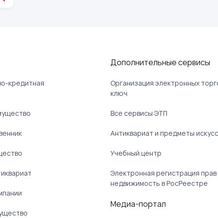
Дополнительные сервисы
ово-кредитная
Организация электронных торг
ключ
мущество
Все сервисы ЭТП
венник
Антиквариат и предметы искус
щество
Учебный центр
тиквариат
Электронная регистрация прав
недвижимость в РосРеестре
мпании
Медиа-портал
ущество