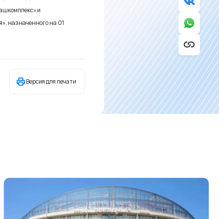
ашкомплекс» и
», назначенного на 01
Версия для печати