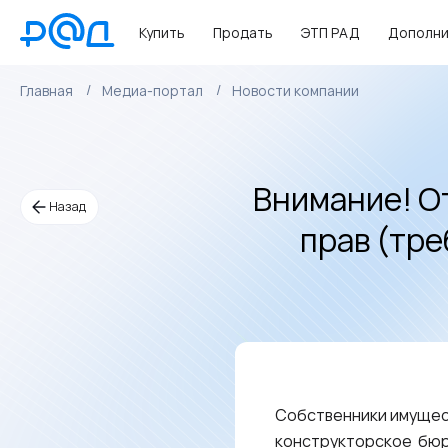
Купить
Продать
ЭТП РАД
Дополни
Главная
Медиа-портал
Новости компании
Внимание! О
Назад
прав (тр
Собственники имущес
конструкторское бю