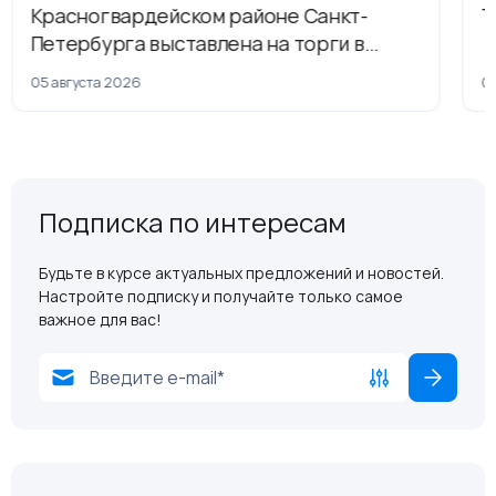
Красногвардейском районе Санкт-
Т
Петербурга выставлена на торги в
рамках приватизации
05 августа 2026
04
Подписка по интересам
Будьте в курсе актуальных предложений и новостей.
Настройте подписку и получайте только самое
важное для вас!