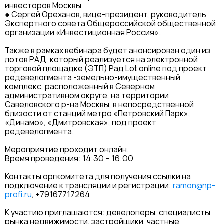
инвесторов Москвы
● Сергей Ореханов, вице-президент, руководитель
Экспертного совета Общероссийской общественной
организации «Инвестиционная Россия».
Также в рамках вебинара будет анонсирован один из
лотов РАД, который реализуется на электронной
торговой площадке (ЭТП) Рад Lot online под проект
редевелопмента -земельно-имущественный
комплекс, расположенный в Северном
административном округе, на территории
Савеловского р-на Москвы, в непосредственной
близости от станций метро «Петровский Парк»,
«Динамо», «Дмитровская», под проект
редевелопмента.
Мероприятие проходит онлайн.
Время проведения: 14:30 – 16:00
Контакты оргкомитета для получения ссылки на
подключение к трансляции и регистрации:
ramon@np-
profi.ru
, +79167717264
К участию приглашаются: девелоперы, специалисты
рынка недвижимости, застройщики, частные