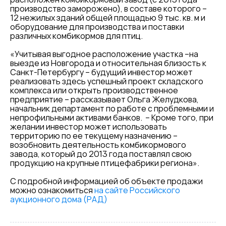
производство заморожено), в составе которого –
12 нежилых зданий общей площадью 9 тыс. кв. м и
оборудование для производства и поставки
различных комбикормов для птиц.
«Учитывая выгодное расположение участка –на
выезде из Новгорода и относительная близость к
Санкт-Петербургу – будущий инвестор может
реализовать здесь успешный проект складского
комплекса или открыть производственное
предприятие – рассказывает Ольга Желудкова,
начальник департамент по работе с проблемными и
непрофильными активами банков. – Кроме того, при
желании инвестор может использовать
территорию по ее текущему назначению –
возобновить деятельность комбикормового
завода, который до 2013 года поставлял свою
продукцию на крупные птицефабрики региона».
С подробной информацией об объекте продажи
можно ознакомиться
на сайте Российского
аукционного дома (РАД)