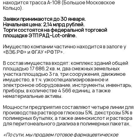
находится трасса А-108 (Большое Московское
Кольцо).
Заявки принимаются до 30 января.
Начальная цена: 2,14 млрд рублей.
Торги состоятся на федеральной торговой
площадке ЭТП РАД–Lot-online.
Имущество компании частично находится в залоге у
«ВЭБ.РФ» и ФГАУ «РФТР».
В состав имущества входят: комплекс зданий общей
площадью 17 686,2 кв. м, два смежных земельных
участка площадью 3 га, три сооружения, движимое
имущество, в т.ч. узкоспециализированное и
электронное оборудование, инструменты, инвентарь,
приборы, в количестве 4 566 единиц, а также
нематериальные активы.
Мощности предприятия составляют четыре линии для
производства растворов глюкозы 5%, декстрозы 5% в
полимерных бутылях, а также аминокислот и раствора
для перитонеального диализа в полимерных пакетах.
«По сути, мы продаем готовое фармацевтическое