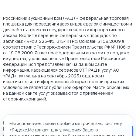
Российский аукционный дом (РАД) – федеральная торговая
площадка для проведения всех видов сделок с имуществом и
для работы в рамках государственного и корпоративного
заказа. Входит в перечень федеральных площадок по
закупкам: 44-ФЗ, 223-ФЗ, 615-ПП РФ. Основан 31.08.2009 в
соответствии с Распоряжением Правительства РФ № 1186-р
от 19.08.2009. Является федеральным агентом по продаже
имущества, уполномоченным Правительством Российской
Федерации. Вся представленная на данном сайте
информация, касающаяся сервисов ЭТП РАД и услуг АО
«РАД», актуальна на сентябрь 2025 года, носит
исключительно информационный характер и ни при каких
условиях не является публичной офертой. Часть описанных
на данном сайте услуг оказываются с привлечением
сторонних компаний.
Пользовательское соглашение
Мы используем файлы cookie и метрическую систему
Политика АО "РАД" в отношении обработки персональных
«Яндекс.Метрика», для улучшения Вашего
данных