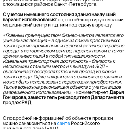
сложившихся районов Санкт-Петербурга.
С учетом нынешнего состояния здания наилучший
вариант использования:
под штаб-квартиру компании,
медицинский центр и т.д. или под сдачу в аренду.
«Главным преимуществом бизнес-центра является его
уникальная локация – в одном из самых престижных с
точки зрения проживания и деловой активности районе
города, в историческом центре, перспективном с точки
зрения инвестиций в любой тип недвижимости.
Идеальная транспортная доступность - близость к
нескольким станциям метро и к выезду на ЗСД –
обеспечивает беспрепятственный проезд из любой
точки города. Офис находится в отличном состоянии и
может быть использован с первого дня приобретения.
Также возможна реконцепция объекта с учетом видов
разрешенного использования»,
- комментирует
Дарья
Гончарова, заместитель руководителя Департамента
продаж РАД.
С подробной информацией об объекте продажи
можно ознакомиться на
сайте
Российского
аукционного дома (РАД).