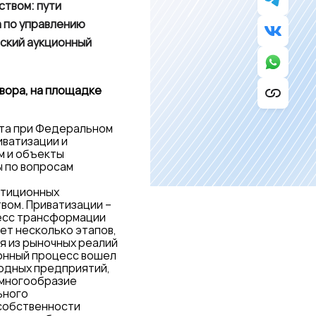
ством: пути
а по управлению
ский аукционный
двора, на площадке
ета при Федеральном
иватизации и
м и объекты
 по вопросам
стиционных
вом. Приватизации –
цесс трансформации
ет несколько этапов,
я из рыночных реалий
ионный процесс вошел
одных предприятий,
 многообразие
ьного
 собственности