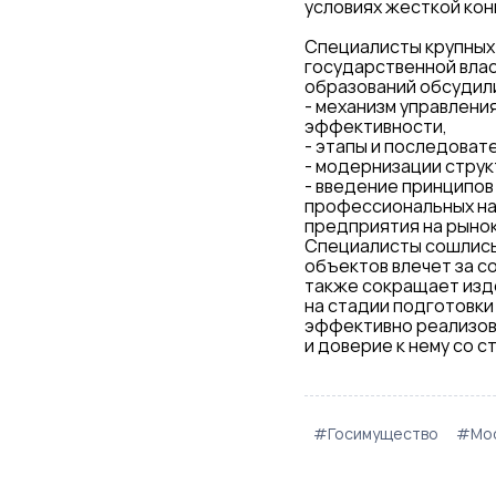
условиях жесткой кон
Специалисты крупных 
государственной вла
образований обсудили
- механизм управлени
эффективности,
- этапы и последоват
- модернизации струк
- введение принципов
профессиональных на
предприятия на рыно
Специалисты сошлись 
объектов влечет за с
также сокращает изд
на стадии подготовки
эффективно реализова
и доверие к нему со 
#Госимущество
#Мос