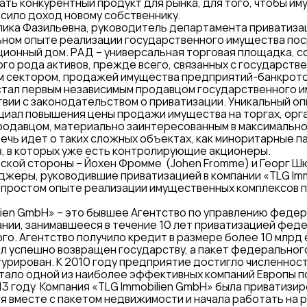
ать конкурентный продукт для рынка, для того, чтобы и
сило доход новому собственнику.
лика Фазильевна, руководитель департамента приватиз
льном опыте реализации государственного имущества п
ционный дом. РАД – универсальная торговая площадка, с
го рода активов, прежде всего, связанных с государств
им сектором, продажей имущества предприятий-банкрото
стал первым независимым продавцом государственного 
твии с законодательством о приватизации. Уникальный о
иал повышения цены продажи имущества на торгах, орг
одавцом, материально заинтересованным в максимально
ечь идет о таких сложных объектах, как миноритарные п
, в которых уже есть контролирующие акционеры.
ской стороны – Йохен Фромме (Johen Fromme) и Георг Ш
еджеры, руководившие приватизацией в компании «TLG Imm
непростом опыте реализации имущественных комплексов 
lien GmbH» – это бывшее Агентство по управлению феде
нии, занимавшееся в течение 10 лет приватизацией фед
го. Агентство получило кредит в размере более 10 млрд 
л успешно возвращен государству, а пакет федерально
урирован. К 2010 году предприятие достигло численнос
тало одной из наиболее эффективных компаний Европы п
3 году Компания «TLG Immobilien GmbH» была приватизир
 вместе с пакетом недвижимости и начала работать на 