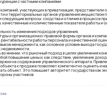
куренции с частными компаниями.
компаний, участвующих в приватизации, представители 
сти и территориальных органов управления имуществом 
 следующие вопросы: сходства и отличия в процессе пр
я, качественные и количественные показатели работы и о
ельность изменения подходов управления,
туры и организационно-правовой формы органов и компа
 рентабельности работы персонала и качественной оце
выков менеджмента, как основное условие выхода госуд
к недвижимости.
во мнении, что рыночный подход в целях увеличения ко
обой повышение цены и, как следствие, увеличение доход
ержки на содержание управленческого аппарата. Привл
 объекта к продаже позволяет компетентно оценить и м
ть объект. Это повышает авторитет государства как эк
стороны участников
ква