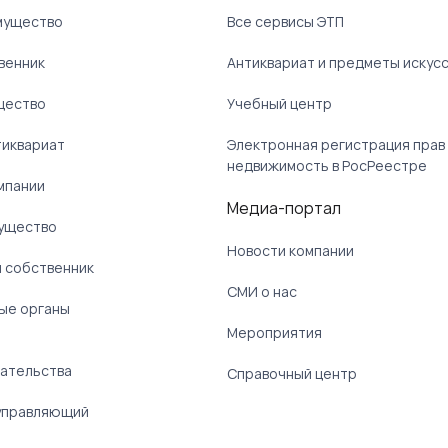
мущество
Все сервисы ЭТП
венник
Антиквариат и предметы искус
щество
Учебный центр
тиквариат
Электронная регистрация прав
недвижимость в РосРеестре
мпании
Медиа-портал
ущество
Новости компании
 собственник
СМИ о нас
ые органы
)
Мероприятия
ательства
Справочный центр
управляющий