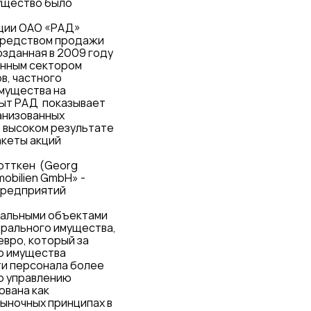
мущество было
ации ОАО «РАД»
осредством продажи
озданная в 2009 году
енным сектором
в, частного
имущества на
пыт РАД показывает
анизованных
 высоком результате
акеты акций
ютткен (Georg
obilien GmbH» -
предприятий
ральными объектами
ерального имущества,
евро, который за
го имущества
ти персонала более
о управлению
ована как
рыночных принципах в