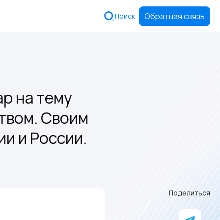
Обратная связь
Поиск
р на тему
твом. Своим
и и России.
Поделиться