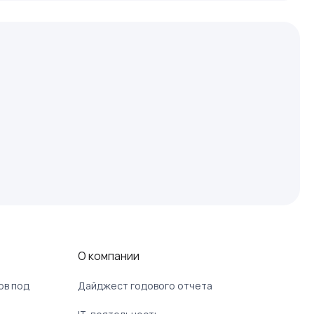
О компании
ов под
Дайджест годового отчета