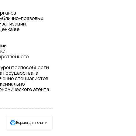
органов
публично-правовых
иватизации,
ценка ее
ний,
нки
арственного
нкурентоспособности
а государства, а
ечение специалистов
аксимально
ономического агента
Версия для печати