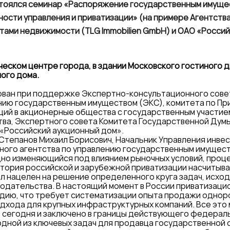
стоялся семинар «Распоряжение государственным имуще
сти управления и приватизации» (на примере Агентств
ами недвижимости (TLG Immobilien GmbH) и ОАО «Россий
ческом центре города, в здании Московского гостиного 
ого дома.
ован при поддержке Экспертно-консультационного сов
нию государственным имуществом (ЭКС), комитета по Пр
ций в акционерные общества с государственным участие
ва, Экспертного совета Комитета Государственной Думы
«Российский аукционный дом».
Степанов Михаил Борисович, Начальник Управления инве
ого агентства по управлению государственным имущест
дно изменяющийся под влиянием рыночных условий, про
стория российской и зарубежной приватизации насчитыва
л нацелен на решение определенного круга задач, исход
одательства. В настоящий момент в России приватизац
адию, что требует систематизации опыта продажи однор
одхода для крупных инфраструктурных компаний. Все это
 сегодня и заключено в границы действующего федерал
одной из ключевых задач для продавца государственной