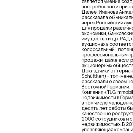
является умение созд
востребовано и прино
Далее, Иманова Анже
рассказала об уника
через Российский аук
для продажи различно
экономики, банковск
имущества и др. РАД 
аукционах в соответс
колоссальный потенц
профессиональным пр
продажи, даже если р
акционерных обществ
Докладчики от герман
Schüttken) - топ-мен
рассказали о своем 
Восточной Германии.
Компания «TLG Immobi
недвижимости в Герма
в том числе малоценно
десять лет работы бы
качественно реструкт
2000 сотрудников и с
недвижимостью. В 201
управляющая компания