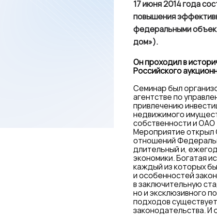
17 июня 2014 года со
повышения эффективно
федеральными объект
дом»).
Он проходил в истори
Российского аукционн
Семинар был организ
агентстве по управле
привлечению инвести
недвижимого имущест
собственности и ОАО 
Мероприятие открыл 
отношений Федеральн
длительный и, ежего
экономики. Богатая и
каждый из которых бы
и особенностей закон
в заключительную ст
но и эксклюзивного п
подходов существует
законодательства. И 