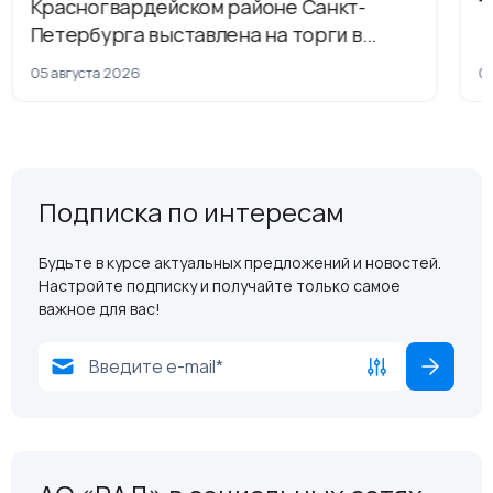
Красногвардейском районе Санкт-
Т
Петербурга выставлена на торги в
рамках приватизации
05 августа 2026
04
Подписка по интересам
Будьте в курсе актуальных предложений и новостей.
Настройте подписку и получайте только самое
важное для вас!