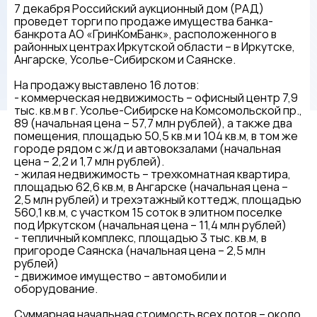
7 декабря Российский аукционный дом (РАД)
проведет торги по продаже имущества банка-
банкрота АО «ГринКомБанк», расположенного в
районных центрах Иркутской области – в Иркутске,
Ангарске, Усолье-Сибирском и Саянске.
На продажу выставлено 16 лотов:
- коммерческая недвижимость – офисный центр 7,9
тыс. кв.м в г. Усолье-Сибирске на Комсомольской пр.,
89 (начальная цена – 57,7 млн рублей), а также два
помещения, площадью 50,5 кв.м и 104 кв.м, в том же
городе рядом с ж/д и автовокзалами (начальная
цена – 2,2 и 1,7 млн рублей).
- жилая недвижимость – трехкомнатная квартира,
площадью 62,6 кв.м, в Ангарске (начальная цена –
2,5 млн рублей) и трехэтажный коттедж, площадью
560,1 кв.м, с участком 15 соток в элитном поселке
под Иркутском (начальная цена – 11,4 млн рублей)
- тепличный комплекс, площадью 3 тыс. кв.м, в
пригороде Саянска (начальная цена – 2,5 млн
рублей)
- движимое имущество – автомобили и
оборудование.
Суммарная начальная стоимость всех лотов – около