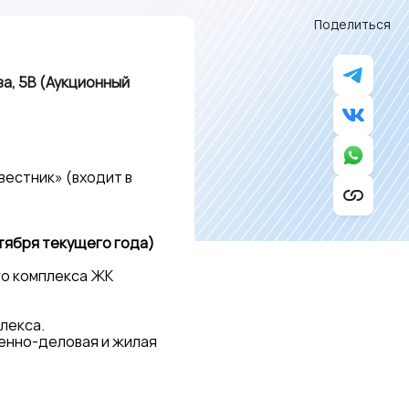
Поделиться
ва, 5В (Аукционный
вестник» (входит в
тября текущего года)
го комплекса ЖК
лекса.
енно-деловая и жилая