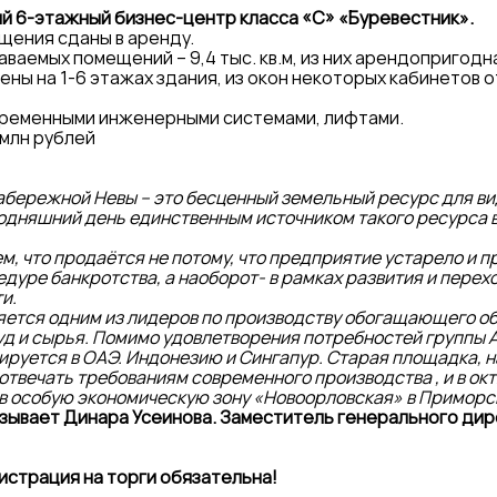
й 6-этажный бизнес-центр класса «С» «Буревестник».
щения сданы в аренду.
емых помещений – 9,4 тыс. кв.м, из них арендопригодная 
ы на 1-6 этажах здания, из окон некоторых кабинетов о
ременными инженерными системами, лифтами.
 млн рублей
абережной Невы – это бесценный земельный ресурс для в
годняшний день единственным источником такого ресурса 
м, что продаётся не потому, что предприятие устарело и п
цедуре банкротства, а наоборот- в рамках развития и перех
и.
яется одним из лидеров по производству обогащающего о
 и сырья. Помимо удовлетворения потребностей группы 
ируется в ОАЭ. Индонезию и Сингапур. Старая площадка, 
отвечать требованиям современного производства , и в о
в особую экономическую зону «Новоорловская» в Приморс
зывает Динара Усеинова. Заместитель генерального дир
страция на торги обязательна!