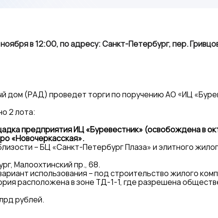
ноября в 12:00, по адресу: Санкт-Петербург, пер. Гривцо
й дом (РАД) проведет торги по поручению АО «ИЦ «Буре
о 2 лота:
щадка предприятия ИЦ «Буревестник» (освобождена в ок
тро «Новочеркасская».
лизости – БЦ «Санкт-Петербург Плаза» и элитного жило
рг, Малоохтинский пр., 68.
ариант использования – под строительство жилого комп
рия расположена в зоне ТД-1-1, где разрешена обществ
млрд рублей.