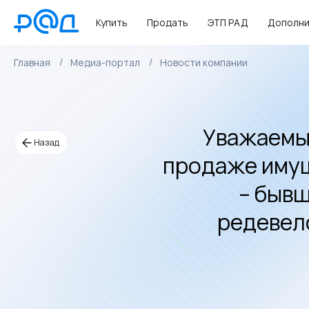
Купить
Продать
ЭТП РАД
Дополни
Главная
Медиа-портал
Новости компании
Уважаемы
Назад
продаже имущ
– быв
редевело