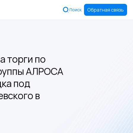
Обратная связь
Поиск
 торги по
группы АЛРОСА
ка под
евского в