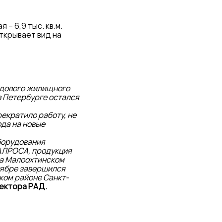
– 6,9 тыс. кв.м.
ткрывает вид на
идового жилищного
в Петербурге остался
рекратило работу, не
ода на новые
борудования
АЛРОСА, продукция
на Малоохтинском
ктябре завершился
ком районе Санкт-
ектора РАД.