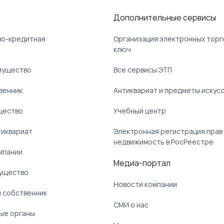
Дополнительные сервисы
ово-кредитная
Организация электронных торг
ключ
мущество
Все сервисы ЭТП
венник
Антиквариат и предметы искус
щество
Учебный центр
тиквариат
Электронная регистрация прав
недвижимость в РосРеестре
мпании
Медиа-портал
ущество
Новости компании
 собственник
СМИ о нас
ые органы
)