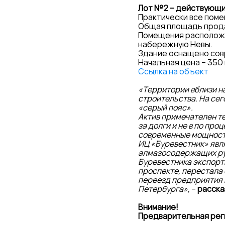
Лот №2 – действующи
Практически все поме
Общая площадь продава
Помещения расположен
набережную Невы.
Здание оснащено сов
Начальная цена – 350
Ссылка на объект
«Территории вблизи н
строительства. На се
«серый пояс».
Актив примечателен те
за долги и не в по про
современные мощност
ИЦ «Буревестник» явл
алмазосодержащих руд
Буревестника экспорт
проспекте, перестала 
переезд предприятия 
Петербурга»,
–
расска
Внимание!
Предварительная реги