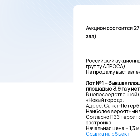
Аукцион состоится 27 
зал)
Российский аукционны
группу АЛРОСА).
На продажу выставлен
Лот №1 – бывшая пло
площадью 3,9 га у ме
В непосредственной б
«Новый город».
Адрес: Санкт-Петербу
Наиболее вероятный в
Согласно ПЗЗ террито
застройка.
Начальная цена – 1,3 
Ссылка на объект