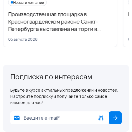
Новости компании
Производственная площадка в
Г
Красногвардейском районе Санкт-
Т
Петербурга выставлена на торги в
рамках приватизации
05 августа 2026
04
Подписка по интересам
Будьте в курсе актуальных предложений и новостей.
Настройте подписку и получайте только самое
важное для вас!