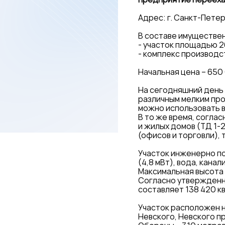
Адрес: г. Санкт-Петер
В составе имуществен
- участок площадью 26
- комплекс производс
Начальная цена – 650
На сегодняшний день
различным мелким про
можно использовать в
В то же время, согла
и жилых домов (ТД 1-
(офисов и торговли),
Участок инженерно п
(4,8 мВт), вода, кана
Максимальная высота 
Согласно утвержденн
составляет 138 420 кв
Участок расположен н
Невского, Невского п