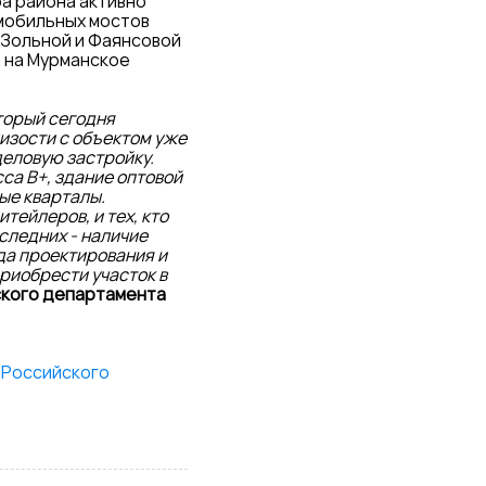
ра района активно
омобильных мостов
ц Зольной и Фаянсовой
 на Мурманское
торый сегодня
изости с объектом уже
еловую застройку.
са B+, здание оптовой
ые кварталы.
тейлеров, и тех, кто
следних - наличие
да проектирования и
риобрести участок в
ского департамента
 Российского