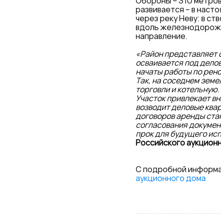
Обороны – 310 метров
развивается – в наст
через реку Неву: в с
вдоль железнодорожн
направление.
«Район представляет 
осваивается под дело
начаты работы по рен
Так, на соседнем земе
торговли и котельную
Участок привлекает вн
возводит деловые квар
договоров аренды ста
согласования документ
прок для будущего ис
Российского аукцион
С подробной информа
аукционного дома