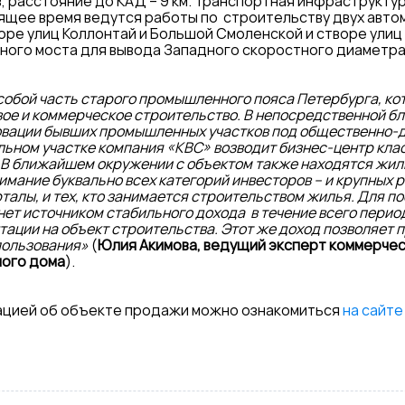
, расстояние до КАД – 9 км. Транспортная инфраструкту
оящее время ведутся работы по строительству двух авт
творе улиц Коллонтай и Большой Смоленской и створе ули
ого моста для вывода Западного скоростного диаметра
собой часть старого промышленного пояса Петербурга, ко
вое и коммерческое строительство. В непосредственной бл
овации бывших промышленных участков под общественно-д
льном участке компания «КВС» возводит бизнес-центр клас
. В ближайшем окружении с объектом также находятся жил
имание буквально всех категорий инвесторов – и крупных ри
талы, и тех, кто занимается строительством жилья. Для по
нет источником стабильного дохода в течение всего перио
ации на объект строительства. Этот же доход позволяет п
пользования»
(
Юлия Акимова, ведущий эксперт коммерче
ного дома
).
цией об объекте продажи можно ознакомиться
на сайте