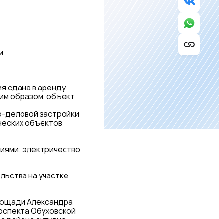
 м
я сдана в аренду
им образом, объект
но-деловой застройки
ческих объектов
иями: электричество
льства на участке
площади Александра
роспекта Обуховской