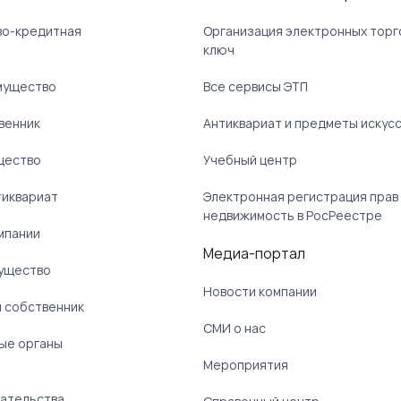
ово-кредитная
Организация электронных торг
ключ
мущество
Все сервисы ЭТП
венник
Антиквариат и предметы искус
щество
Учебный центр
тиквариат
Электронная регистрация прав
недвижимость в РосРеестре
мпании
Медиа-портал
ущество
Новости компании
 собственник
СМИ о нас
ые органы
)
Мероприятия
ательства