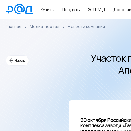
Купить
Продать
ЭТП РАД
Дополни
Главная
Медиа-портал
Новости компании
Участок
Назад
Ал
20 октября Российск
комплекса завода «Га
предприятие перееха