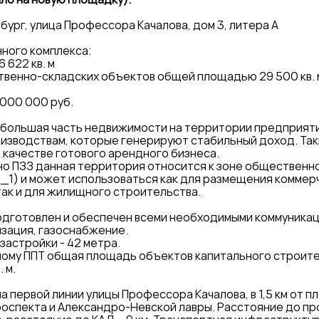
бург, улица Профессора Качалова, дом 3, литера А
ного комплекса:
 622 кв. м
твенно-складских объектов общей площадью 29 500 кв.
 000 000 руб.
 большая часть недвижимости на территории предприяти
изводствам, которые генерируют стабильный доход. Так
 качестве готового арендного бизнеса.
сно ПЗЗ данная территория относится к зоне обществен
2_1) и может использоваться как для размещения коммер
 так и для жилищного строительства.
одготовлен и обеспечен всеми необходимыми коммуникац
лизация, газоснабжение.
застройки - 42 метра.
ому ППТ общая площадь объектов капитального строите
. м.
а первой линии улицы Профессора Качалова, в 1,5 км от 
роспекта и Александро-Невской лавры. Расстояние до п