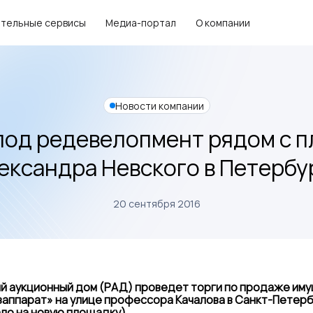
тельные сервисы
Медиа-портал
О компании
Новости компании
 под редевелопмент рядом с 
ександра Невского в Петербу
20 сентября 2016
ий аукционный дом (РАД) проведет торги по продаже им
заппарат» на улице профессора Качалова в Санкт-Петербу
ло на новую площадку).