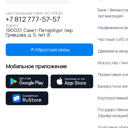
Банк / Финанс
Центральный офис АО «РАД»
организация
+7 812 777-57-57
Адрес
Недвижимое и
190031, Санкт-Петербург, пер.
Гривцова, д. 5, лит. В
Частный собст
Обратная связь
Движимое иму
Искусство / Ан
Мобильное приложение
Лизинговые ко
Банкротное им
Корпоративный
Государственн
(приватизация
Долговые обяз