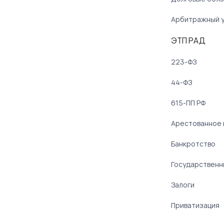
Арбитражный 
ЭТП РАД
223-ФЗ
44-ФЗ
615-ПП РФ
Арестованное
Банкротство
Государственн
Залоги
Приватизация