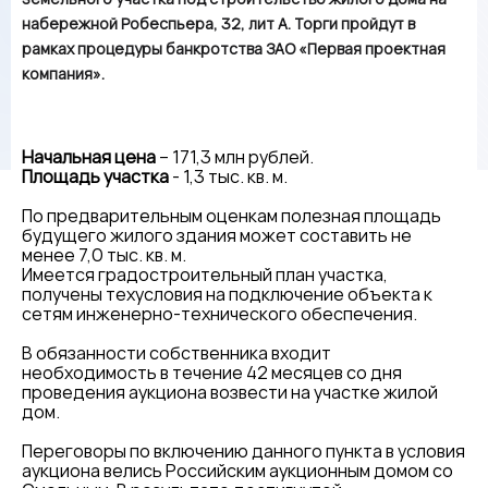
набережной Робеспьера, 32, лит А. Торги пройдут в
рамках процедуры банкротства ЗАО «Первая проектная
компания».
Начальная цена
– 171,3 млн рублей.
Площадь участка
- 1,3 тыс. кв. м.
По предварительным оценкам полезная площадь
будущего жилого здания может составить не
менее 7,0 тыс. кв. м.
Имеется градостроительный план участка,
получены техусловия на подключение объекта к
сетям инженерно-технического обеспечения.
В обязанности собственника входит
необходимость в течение 42 месяцев со дня
проведения аукциона возвести на участке жилой
дом.
Переговоры по включению данного пункта в условия
аукциона велись Российским аукционным домом со