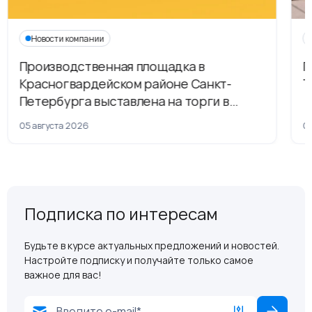
Новости компании
Производственная площадка в
Г
Красногвардейском районе Санкт-
Т
Петербурга выставлена на торги в
рамках приватизации
05 августа 2026
04
Подписка по интересам
Будьте в курсе актуальных предложений и новостей.
Настройте подписку и получайте только самое
важное для вас!