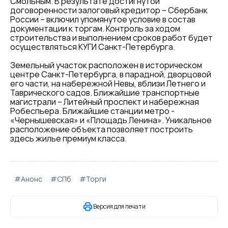
Смольным. В результате достигнутой
договоренности залоговый кредитор – Сбербанк
России – включил упомянутое условие в состав
документации к торгам. Контроль за ходом
строительства и выполнением сроков работ будет
осуществляться КУГИ Санкт-Петербурга.
Земельный участок расположен в историческом
центре Санкт-Петербурга, в парадной, дворцовой
его части, на набережной Невы, вблизи Летнего и
Таврического садов. Ближайшие транспортные
магистрали – Литейный проспект и набережная
Робеспьера. Ближайшие станции метро -
«Чернышевская» и «Площадь Ленина». Уникальное
расположение объекта позволяет построить
здесь жилье премиум класса.
#Анонс
#СПб
#Торги
Версия для печати