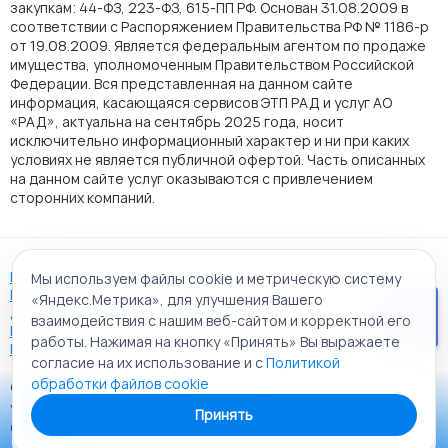
закупкам: 44-ФЗ, 223-ФЗ, 615-ПП РФ. Основан 31.08.2009 в
соответствии с Распоряжением Правительства РФ № 1186-р
от 19.08.2009. Является федеральным агентом по продаже
имущества, уполномоченным Правительством Российской
Федерации. Вся представленная на данном сайте
информация, касающаяся сервисов ЭТП РАД и услуг АО
«РАД», актуальна на сентябрь 2025 года, носит
исключительно информационный характер и ни при каких
условиях не является публичной офертой. Часть описанных
на данном сайте услуг оказываются с привлечением
сторонних компаний.
Пользовательское соглашение
Мы используем файлы cookie и метрическую систему
Политика АО "РАД" в отношении обработки персональных
«Яндекс.Метрика», для улучшения Вашего
данных
взаимодействия с нашим веб-сайтом и корректной его
Политика обработки файлов cookie
работы. Нажимая на кнопку «Принять» Вы выражаете
Карта сайта
согласие на их использование и с
Политикой
обработки файлов cookie
© 2009 - 2026 АО «Российский аукционный дом»
Приложение «РАД Каталог»
универсальная торговая площадка. Все права защищены.
Принять
Теперь у вас в кармане все торги ЭТП РАД Lot-online
Создание сайта:
Alt It Solutions