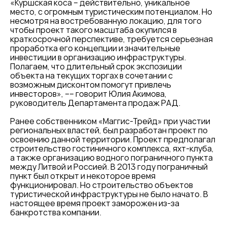
«Куршская коса – действительно, уникальное
место, с огромным туристическим потенциалом. Но
несмотря на востребованную локацию, для того
чтобы проект такого масштаба окупился в
краткосрочной перспективе, требуется серьезная
проработка его концепции и значительные
инвестиции в организацию инфраcтруктуры.
Полагаем, что длительный срок экспозиции
объекта на текущих торгах в сочетании с
возможным дисконтом помогут привлечь
инвесторов», –– говорит Юлия Акимова,
руководитель Департамента продаж РАД.
Ранее собственником «Маггис-Трейд» при участии
региональных властей, был разработан проект по
освоению данной территории. Проект предполагал
строительство гостиничного комплекса, яхт-клуба,
а также организацию водного пограничного пункта
между Литвой и Россией. В 2013 году пограничный
пункт был открыт и некоторое время
функционировал. Но строительство объектов
туристической инфраструктуры не было начато. В
настоящее время проект заморожен из-за
банкротства компании.