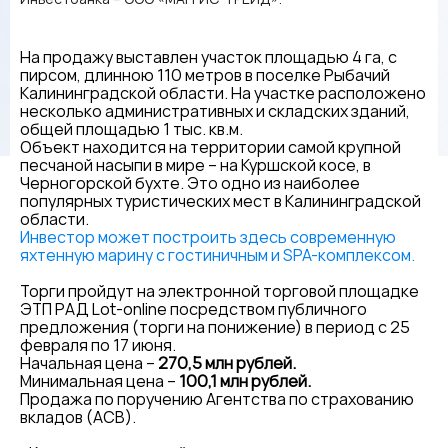
На продажу выставлен участок площадью 4 га, с
пирсом, длинною 110 метров в поселке Рыбачий
Калининградской области. На участке расположено
несколько административных и складских зданий,
общей площадью 1 тыс. кв.м.
Объект находится на территории самой крупной
песчаной насыпи в мире – на Куршской косе, в
Черногорской бухте. Это одно из наиболее
популярных туристических мест в Калининградской
области.
Инвестор может построить здесь современную
яхтенную марину с гостиничным и SPA-комплексом.
Торги пройдут на электронной торговой площадке
ЭТП РАД Lot-online посредством публичного
предложения (торги на понижение) в период с 25
февраля по 17 июня.
Начальная цена –
270,5 млн рублей.
Минимальная цена –
100,1 млн рублей.
Продажа по поручению Агентства по страхованию
вкладов (АСВ).