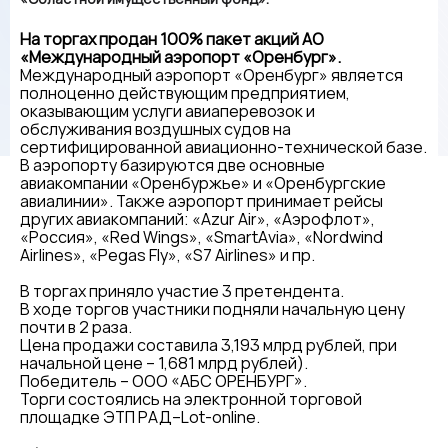
На торгах продан 100% пакет акций АО
«Международный аэропорт «Оренбург».
Международный аэропорт «Оренбург» является
полноценно действующим предприятием,
оказывающим услуги авиаперевозок и
обслуживания воздушных судов на
сертифицированной авиационно-технической базе.
В аэропорту базируются две основные
авиакомпании «Оренбуржье» и «Оренбургские
авиалинии». Также аэропорт принимает рейсы
других авиакомпаний: «Azur Air», «Аэрофлот»,
«Россия», «Red Wings», «SmartAvia», «Nordwind
Airlines», «Pegas Fly», «S7 Airlines» и пр.
В торгах приняло участие 3 претендента.
В ходе торгов участники подняли начальную цену
почти в 2 раза.
Цена продажи составила 3,193 млрд рублей, при
начальной цене – 1,681 млрд рублей).
Победитель – ООО «АБС ОРЕНБУРГ».
Торги состоялись на электронной торговой
площадке ЭТП РАД–Lot-online.