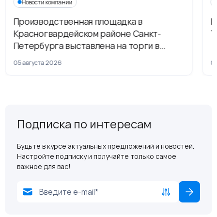
Новости компании
Производственная площадка в
Г
Красногвардейском районе Санкт-
Т
Петербурга выставлена на торги в
рамках приватизации
05 августа 2026
04
Подписка по интересам
Будьте в курсе актуальных предложений и новостей.
Настройте подписку и получайте только самое
важное для вас!