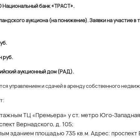
 Национальный банк «ТРАСТ».
ландского аукциона (на понижение). Заявки на участие в 
уб.
н руб.
ийский аукционный дом (РАД).
ся управлением и сдачей в аренду собственного недвиж
т:
ажным ТЦ «Премьера» у ст. метро Юго-Западная
спект Вернадского, д. 105;
м зданием площадью 735 кв.м. Адрес: проспект В