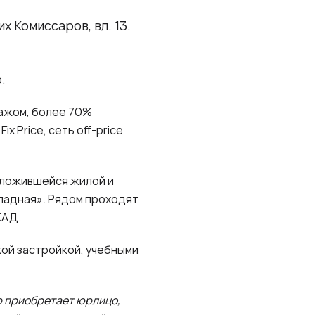
х Комиссаров, вл. 13.
о.
ажом, более 70%
 Price, сеть off-price
сложившейся жилой и
падная». Рядом проходят
КАД.
ой застройкой, учебными
р приобретает юрлицо,