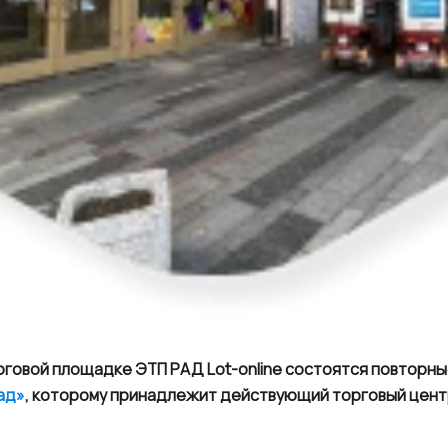
орговой площадке ЭТП РАД
Lot
-
online
состоятся повторны
ад»
, которому принадлежит
действующий торговый цен