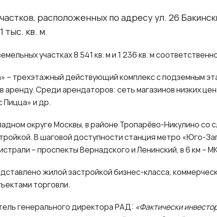
частков, расположенных по адресу ул. 26 Бакински
 тыс. кв. м.
ельных участках 8 541 кв. м и 1 236 кв. м соответственн
» – трехэтажный действующий комплекс с подземным эт
аренду. Среди арендаторов: сеть магазинов низких цен Fix
с Пицца» и др.
падном округе Москвы, в районе Тропарёво-Никулино со 
ройкой. В шаговой доступности станция метро «Юго-За
страли – проспекты Вернадского и Ленинский, в 6 км – М
ставлено жилой застройкой бизнес-класса, коммерческ
бъектами торговли.
тель генерального директора РАД:
«Фактически инвесто