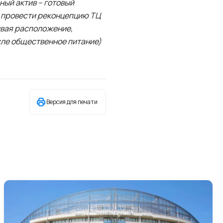
ый актив – готовый
 провести реконцепцию ТЦ
ывая расположение,
сле общественное питание)
Версия для печати