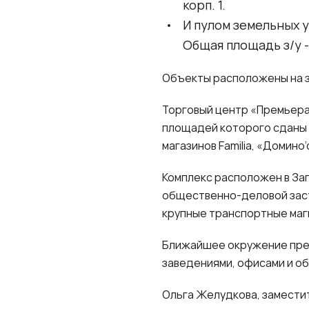
корп. 1.
И пулом земельных у
Общая площадь з/у -1
Объекты расположены на зем
Торговый центр «Премьера
площадей которого сданы в 
магазинов Familia, «Домино’
Комплекс расположен в За
общественно-деловой заст
крупные транспортные маги
Ближайшее окружение пред
заведениями, офисами и о
Ольга Желудкова, замести