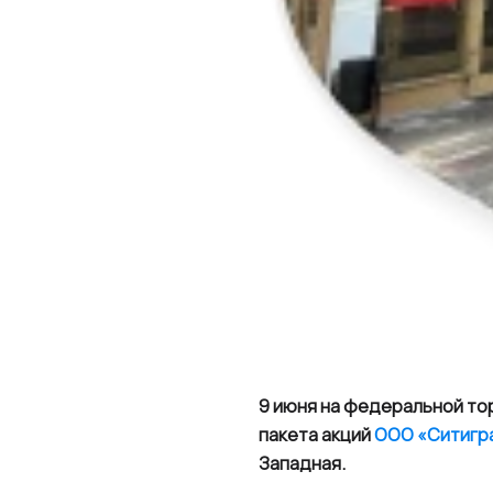
9 июня на федеральной т
пакета акций
ООО «Ситигр
Западная.