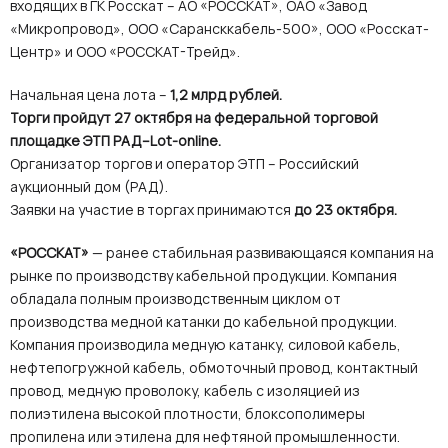
входящих в ГК Росскат – АО «РОССКАТ», ОАО «Завод
«Микропровод», ООО «Сарансккабель-500», ООО «Росскат-
Центр» и ООО «РОССКАТ-Трейд».
Начальная цена лота –
1,2 млрд рублей.
Торги пройдут 27 октября на федеральной торговой
площадке ЭТП РАД–Lot-online.
Организатор торгов и оператор ЭТП – Российский
аукционный дом (РАД).
Заявки на участие в торгах принимаются
до 23 октября.
«РОССКАТ»
— ранее стабильная развивающаяся компания на
рынке по производству кабельной продукции. Компания
обладала полным производственным циклом от
производства медной катанки до кабельной продукции.
Компания производила медную катанку, силовой кабель,
нефтепогружной кабель, обмоточный провод, контактный
провод, медную проволоку, кабель с изоляцией из
полиэтилена высокой плотности, блоксополимеры
пропилена или этилена для нефтяной промышленности.