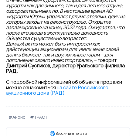
отечественным курортам. Спросом пользуются
курорты как для зимнего, так и для летнего отдыха,
оздоровительные и пр. В настоящее время АО
«Курорты Югры» управляет двумя отелями, один из
которых закрыт на реконструкцию. Открытие
запланировано на конец 2022 года. Ожидается, что
после его ввода в эксплуатацию доходность
Общества существенно возрастет.
Данный актив может быть интересен как
действующим акционерам для увеличения своей
доли в бизнесе, так и другим инвесторам – для
пополнения своего инвестпортфеля»,
– говорит
Дмитрий Сусликов, директор Уральского филиала
РАД.
С подробной информацией об объекте продажи
можно ознакомиться
на сайте Российского
аукционного дома (РАД)
#Анонс
#ТРАСТ
Версия для печати