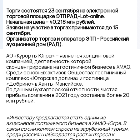
Торги состоятся 23 сентября на электронной
торговой площадке ЭТП РАД–Lot-online.
Начальная цена – 40,218 млн рублей.
Заявки на участие в торгах принимаются до 15
сентября.
Организатор торгов и оператор ЭТП – Российский
аукционный дом (РАД).
АО «Курорты Югры» – является холдинговой
компанией, деятельность которой
сконцентрирована на гостиничном бизнесе в ХМАО.
Среди основных активов Общества: гостиничный
комплекс «Югорская долина» и гостиница
«Добрино» в Ханты-Мансийске.
По данным бухгалтерской отчетности, чистая
прибыль компании в 2021 году составила более 20
млн рублей.
«Инвестору предлагается стать одним из
акционеров гостиничного бизнеса в ХМАО-Югре. В
связи со снижением спроса на зарубежный туризм,
среди россиян наблюдается рост интереса к