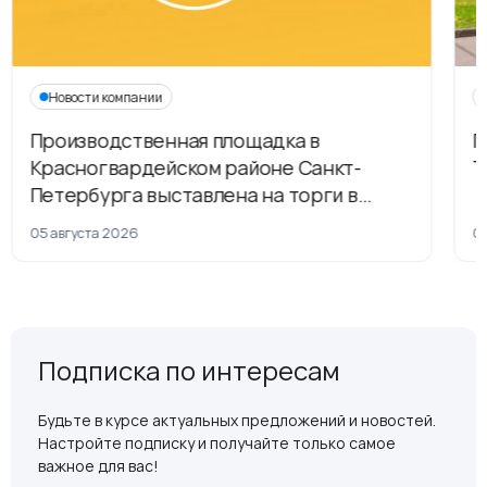
Новости компании
Производственная площадка в
Г
Красногвардейском районе Санкт-
Т
Петербурга выставлена на торги в
рамках приватизации
05 августа 2026
04
Подписка по интересам
Будьте в курсе актуальных предложений и новостей.
Настройте подписку и получайте только самое
важное для вас!