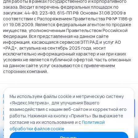
для работы в рамках государственного и корпоративного
заказа. Входит в перечень федеральных площадок по
закупкам: 44-ФЗ, 223-ФЗ, 615-ПП РФ. Основан 31.08.2009 в
соответствии с Распоряжением Правительства РФ № 1186-р
от 19.08.2009. Является федеральным агентом по продаже
имущества, уполномоченным Правительством Российской
Федерации. Вся представленная на данном сайте
информация, касающаяся сервисов ЭТП РАД и услуг АО
«РАД», актуальна на сентябрь 2025 года, носит
исключительно информационный характер и ни при каких
условиях не является публичной офертой. Часть описанных
на данном сайте услуг оказываются с привлечением
сторонних компаний.
Пользовательское соглашение
Мы используем файлы cookie и метрическую систему
Политика АО "РАД" в отношении обработки персональных
«Яндекс.Метрика», для улучшения Вашего
данных
взаимодействия с нашим веб-сайтом и корректной его
Политика обработки файлов cookie
работы. Нажимая на кнопку «Принять» Вы выражаете
Карта сайта
согласие на их использование и с
Политикой
обработки файлов cookie
© 2009 - 2026 АО «Российский аукционный дом»
Приложение «РАД Каталог»
универсальная торговая площадка. Все права защищены.