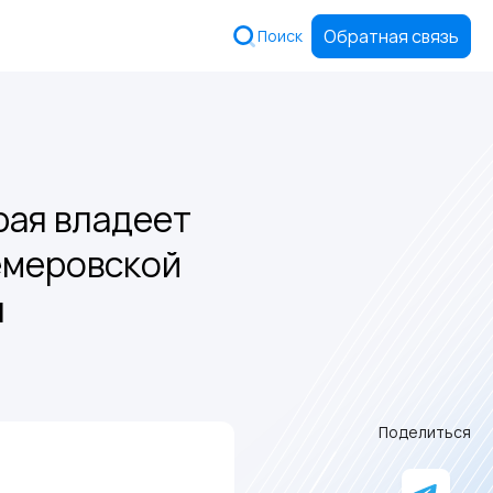
Обратная связь
Поиск
рая владеет
емеровской
я
Поделиться