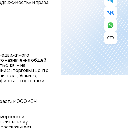
едвижимость» и права
.
 недвижимого
го назначения общей
с. кв. м на
ии 21 торговый центр
пьевске, Яшкино,
офисные, торговые и
раст» к ООО «СЧ
ммерческой
носит новому
– рассказывает