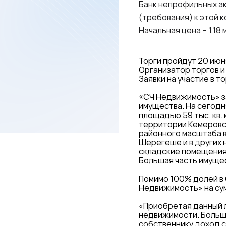
Банк непрофильных ак
(требования) к этой к
Начальная цена – 1,18
Торги пройдут 20 июн
Организатор торгов и
Заявки на участие в т
«СЧ Недвижимость» з
имущества. На сегод
площадью 59 тыс. кв. 
территории Кемеровск
районного масштаба в
Шерегеше и в других 
складские помещения
Большая часть имущес
Помимо 100% долей в 
Недвижимость» на сум
«Приобретая данный л
недвижимости. Больша
собственнику доход с