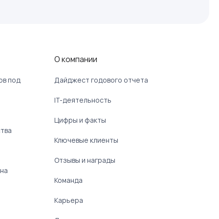
О компании
ов под
Дайджест годового отчета
IT-деятельность
Цифры и факты
ства
Ключевые клиенты
Отзывы и награды
 на
Команда
Карьера