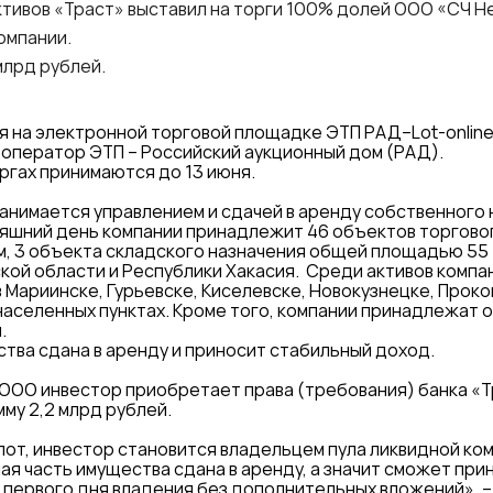
тивов «Траст» выставил на торги 100% долей ООО «СЧ Н
омпании.
 млрд рублей.
я на электронной торговой площадке ЭТП РАД–Lot-online
 оператор ЭТП – Российский аукционный дом (РАД).
оргах принимаются до 13 июня.
анимается управлением и сдачей в аренду собственного
няшний день компании принадлежит 46 объектов торгово
м, 3 объекта складского назначения общей площадью 55 ты
ой области и Республики Хакасия. Среди активов компан
 Мариинске, Гурьевске, Киселевске, Новокузнецке, Проко
населенных пунктах. Кроме того, компании принадлежат 
.
тва сдана в аренду и приносит стабильный доход.
ООО инвестор приобретает права (требования) банка «Т
му 2,2 млрд рублей.
от, инвестор становится владельцем пула ликвидной ко
я часть имущества сдана в аренду, а значит сможет при
 первого дня владения без дополнительных вложений», 