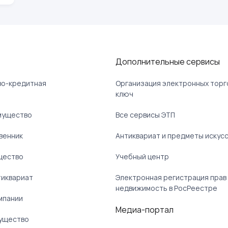
Дополнительные сервисы
ово-кредитная
Организация электронных торг
ключ
мущество
Все сервисы ЭТП
венник
Антиквариат и предметы искус
щество
Учебный центр
тиквариат
Электронная регистрация прав
недвижимость в РосРеестре
мпании
Медиа-портал
ущество