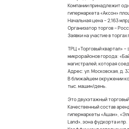
Компании принадлежит одн
гипермаркета «Аксон» площа
Начальная цена – 2,163 млр
Организатор торгов – Рос
Заявки на участие в торгах
ТРЦ «Торговый квартал» – 
микрорайонов города: «Бай
магистралей, которая соед
Адрес: ул. Московская, д. 
В ближайшем окружении ко
тыс. машин/день.
Это двухэтажный торговый 
Качественный состав арен
гипермаркеты «Ашан», «Эл
Land», зона фудкорта и пр.