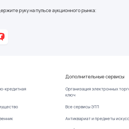
ержите руку на пульсе аукционного рынка:
Дополнительные сервисы
ово-кредитная
Организация электронных торг
ключ
мущество
Все сервисы ЭТП
венник
Антиквариат и предметы искус