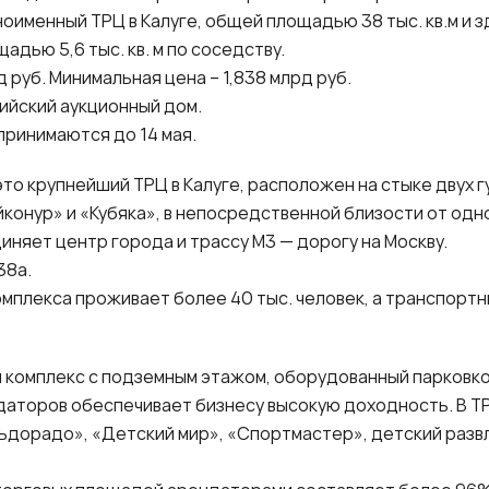
оименный ТРЦ в Калуге, общей площадью 38 тыс. кв.м и 
дью 5,6 тыс. кв. м по соседству.
д руб. Минимальная цена – 1,838 млрд руб.
сийский аукционный дом.
 принимаются до 14 мая.
это крупнейший ТРЦ в Калуге, расположен на стыке двух 
конур» и «Кубяка», в непосредственной близости от одн
иняет центр города и трассу М3 — дорогу на Москву.
338а.
мплекса проживает более 40 тыс. человек, а транспортн
комплекс с подземным этажом, оборудованный парковкой 
даторов обеспечивает бизнесу высокую доходность. В 
ьдорадо», «Детский мир», «Спортмастер», детский разв