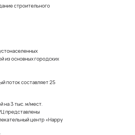
здание строительного
густонаселенных
ой из основных городских
ый поток составляет 25
на 3 тыс. м/мест.
ТРЦ представлены
лекательный центр «Happy