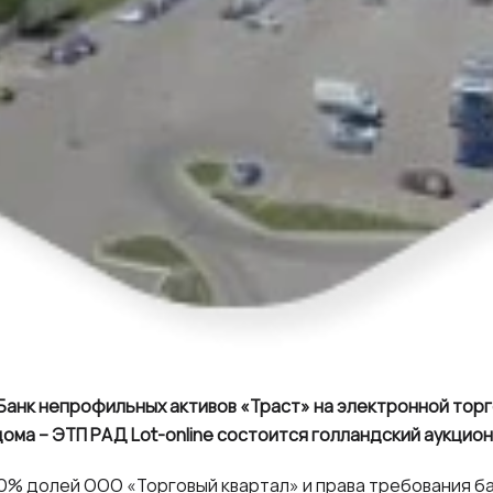
«Банк непрофильных активов «Траст» на электронной тор
ома – ЭТП РАД Lot-online состоится голландский аукцион
% долей ООО «Торговый квартал» и права требования бан