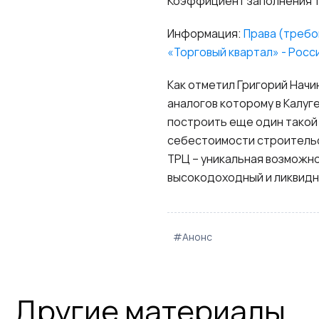
Коэффициент заполнения 
Информация:
Права (требо
«Торговый квартал» - Росс
Как отметил Григорий Начи
аналогов которому в Калуге
построить еще один такой 
себестоимости строительс
ТРЦ – уникальная возможно
высокодоходный и ликвидны
#Анонс
Другие материалы