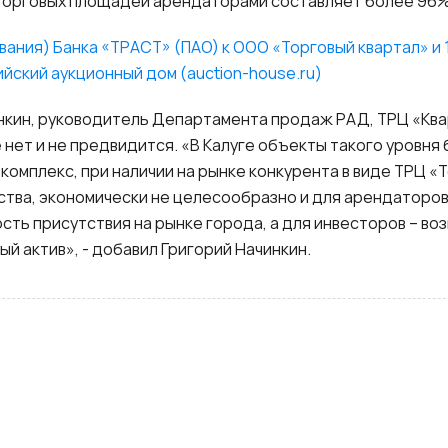
торговых площадей арендаторами составляет более 96%
вания) Банка «ТРАСТ» (ПАО) к ООО «Торговый квартал» 
ийский аукционный дом (auction-house.ru)
нкин, руководитель Департамента продаж РАД, ТРЦ «Ква
 нет и не предвидится. «В Калуге объекты такого уровня
комплекс, при наличии на рынке конкурента в виде ТРЦ «
тва, экономически не целесообразно и для арендаторо
сть присутствия на рынке города, а для инвесторов – в
й актив», - добавил Григорий Начинкин.