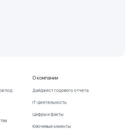
О компании
ов под
Дайджест годового отчета
IT-деятельность
Цифры и факты
ства
Ключевые клиенты