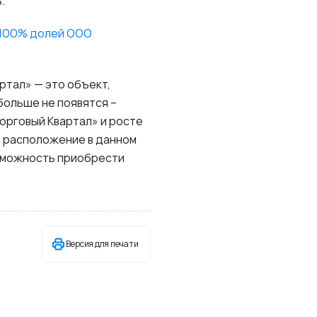
.
и 100% долей ООО
ртал» — это объект,
 больше не появятся –
Торговый Квартал» и росте
в расположение в данном
озможность приобрести
Версия для печати