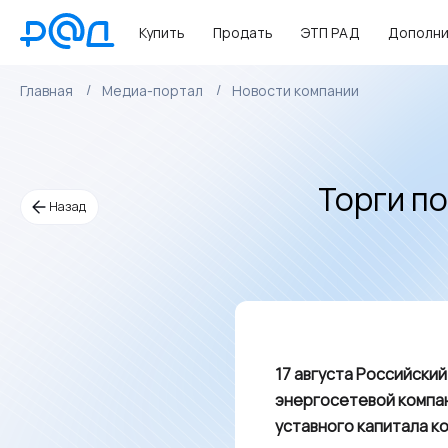
Купить
Продать
ЭТП РАД
Дополни
Главная
Медиа-портал
Новости компании
Торги п
Назад
17 августа Российски
энергосетевой компан
уставного капитала к