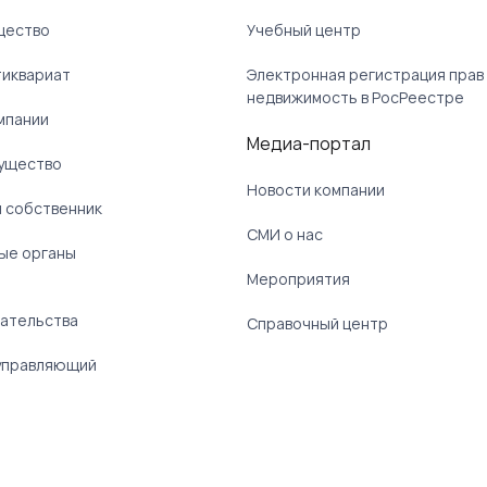
щество
Учебный центр
тиквариат
Электронная регистрация прав
недвижимость в РосРеестре
мпании
Медиа-портал
ущество
Новости компании
 собственник
СМИ о нас
ые органы
)
Мероприятия
ательства
Справочный центр
управляющий