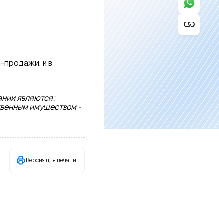
-продажи, и в
ании являются:
твенным имуществом -
Версия для печати