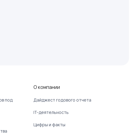
О компании
ов под
Дайджест годового отчета
IT-деятельность
Цифры и факты
ства