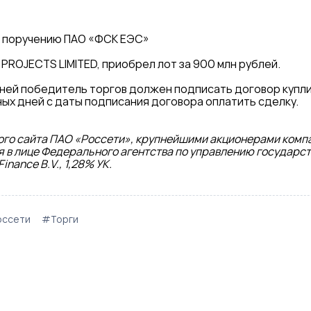
о поручению ПАО «ФСК ЕЭС»
PROJECTS LIMITED, приобрел лот за 900 млн рублей.
дней победитель торгов должен подписать договор купли
ых дней с даты подписания договора оплатить сделку.
го сайта ПАО «Россети», крупнейшими акционерами комп
 в лице Федерального агентства по управлению государс
inance B.V., 1,28% УК.
ссети
#Торги