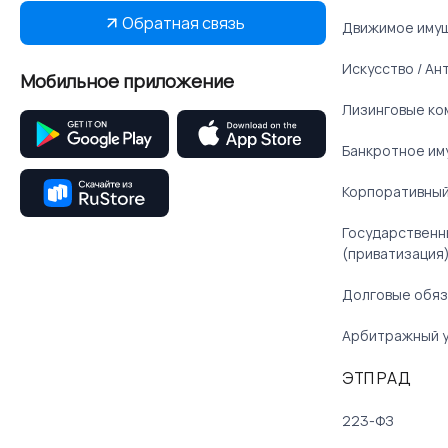
Обратная связь
Движимое иму
Искусство / Ан
Мобильное приложение
Лизинговые ко
Банкротное им
Корпоративный
Государственн
(приватизация
Долговые обяз
Арбитражный 
ЭТП РАД
223-ФЗ