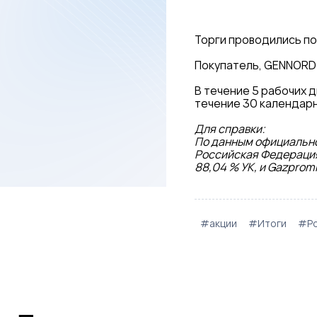
Торги проводились п
Покупатель, GENNORD 
В течение 5 рабочих 
течение 30 календарн
Для справки:
По данным официально
Российская Федерация
88,04 % УК, и GazpromF
#акции
#Итоги
#Ро