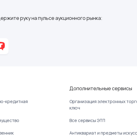
ержите руку на пульсе аукционного рынка:
Дополнительные сервисы
ово-кредитная
Организация электронных торг
ключ
мущество
Все сервисы ЭТП
венник
Антиквариат и предметы искус