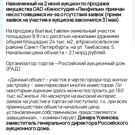
Назначенный на 2 июня аукцион по продаже
имущества ОАО «Киностудия «Ленфильм» признан
несостоявшимся из-за отсутствия заявок (прием
заявок на участие в аукционе закончился 31 мая).
На продажу был выставлен земельный участок
площадью 9,8 га с десятью нежилыми зданиями
общей площадью 24 тыс. м2., в Красносельском
районе Санкт-Петербурга, на ул. Тамбасова, 5.
Начальная цена объекта – 2,1 млрд рублей.
Организатор торгов – Российский аукционный дом
(РАД).
«Данный объект – участок в черте города под жилую
застройку – заинтересовал многих инвесторов. По
некоторым оценкам здесь можно построить до 150
тыс. м2 жилья. Но несмотря на высокий интерес,
заявок на участие в торгах не поступило, т.к. при всех
преимуществах объекта начальная цена,
установленная собственником, представляется
завышенной»
, – комментирует
Динара Усеинова,
заместитель генерального директора Российского
аукционного дома.