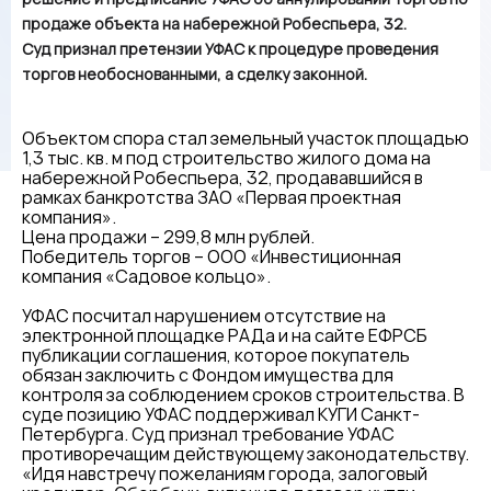
продаже объекта на набережной Робеспьера, 32.
Суд признал претензии УФАС к процедуре проведения
торгов необоснованными, а сделку законной.
Объектом спора стал земельный участок площадью
1,3 тыс. кв. м под строительство жилого дома на
набережной Робеспьера, 32, продававшийся в
рамках банкротства ЗАО «Первая проектная
компания».
Цена продажи – 299,8 млн рублей.
Победитель торгов – ООО «Инвестиционная
компания «Садовое кольцо».
УФАС посчитал нарушением отсутствие на
электронной площадке РАДа и на сайте ЕФРСБ
публикации соглашения, которое покупатель
обязан заключить с Фондом имущества для
контроля за соблюдением сроков строительства. В
суде позицию УФАС поддерживал КУГИ Санкт-
Петербурга. Суд признал требование УФАС
противоречащим действующему законодательству.
«Идя навстречу пожеланиям города, залоговый