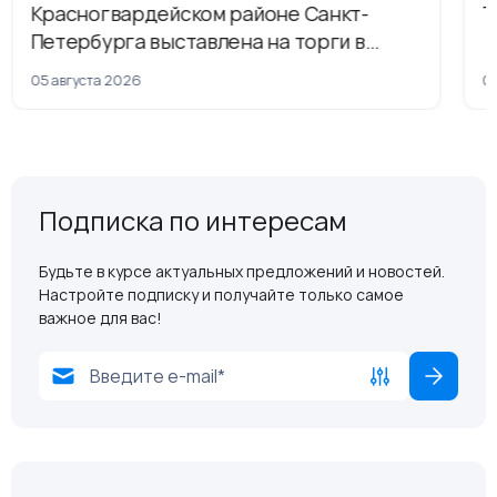
Красногвардейском районе Санкт-
Т
Петербурга выставлена на торги в
рамках приватизации
05 августа 2026
04
Подписка по интересам
Будьте в курсе актуальных предложений и новостей.
Настройте подписку и получайте только самое
важное для вас!