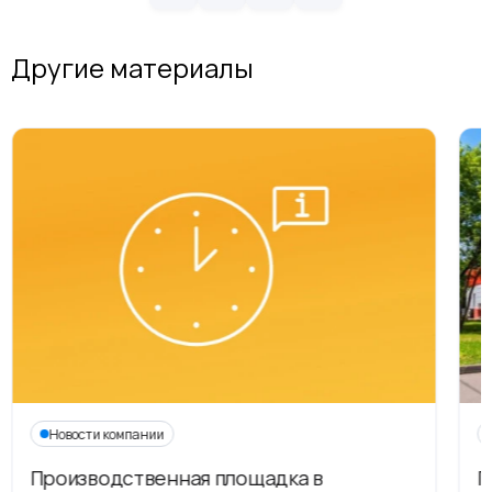
Другие материалы
Новости компании
Производственная площадка в
Г