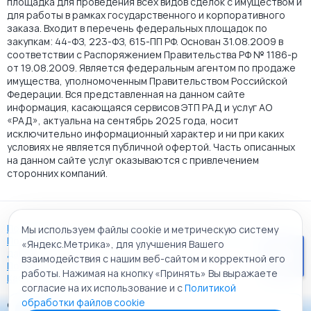
площадка для проведения всех видов сделок с имуществом и
для работы в рамках государственного и корпоративного
заказа. Входит в перечень федеральных площадок по
закупкам: 44-ФЗ, 223-ФЗ, 615-ПП РФ. Основан 31.08.2009 в
соответствии с Распоряжением Правительства РФ № 1186-р
от 19.08.2009. Является федеральным агентом по продаже
имущества, уполномоченным Правительством Российской
Федерации. Вся представленная на данном сайте
информация, касающаяся сервисов ЭТП РАД и услуг АО
«РАД», актуальна на сентябрь 2025 года, носит
исключительно информационный характер и ни при каких
условиях не является публичной офертой. Часть описанных
на данном сайте услуг оказываются с привлечением
сторонних компаний.
Пользовательское соглашение
Мы используем файлы cookie и метрическую систему
Политика АО "РАД" в отношении обработки персональных
«Яндекс.Метрика», для улучшения Вашего
данных
взаимодействия с нашим веб-сайтом и корректной его
Политика обработки файлов cookie
работы. Нажимая на кнопку «Принять» Вы выражаете
Карта сайта
согласие на их использование и с
Политикой
обработки файлов cookie
© 2009 - 2026 АО «Российский аукционный дом»