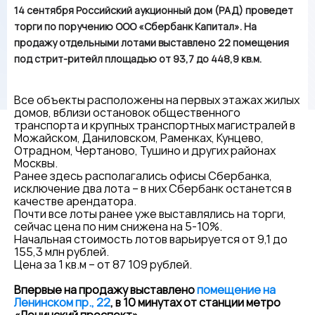
14 сентября Российский аукционный дом (РАД) проведет
торги по поручению ООО «Сбербанк Капитал». На
продажу отдельными лотами выставлено 22 помещения
под стрит-ритейл площадью от 93,7 до 448,9 кв.м.
Все объекты расположены на первых этажах жилых
домов, вблизи остановок общественного
транспорта и крупных транспортных магистралей в
Можайском, Даниловском, Раменках, Кунцево,
Отрадном, Чертаново, Тушино и других районах
Москвы.
Ранее здесь располагались офисы Сбербанка,
исключение два лота – в них Сбербанк останется в
качестве арендатора.
Почти все лоты ранее уже выставлялись на торги,
сейчас цена по ним снижена на 5-10%.
Начальная стоимость лотов варьируется от 9,1 до
155,3 млн рублей.
Цена за 1 кв.м – от 87 109 рублей.
Впервые на продажу выставлено
помещение на
Ленинском пр., 22
, в 10 минутах от станции метро