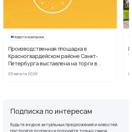
Новости компании
Производственная площадка в
Г
Красногвардейском районе Санкт-
Т
Петербурга выставлена на торги в
рамках приватизации
05 августа 2026
04
Подписка по интересам
Будьте в курсе актуальных предложений и новостей.
Настройте подписку и получайте только самое