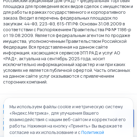
Российский аукционный дом (РАД) – федеральная торговая
площадка для проведения всех видов сделок с имуществом и
для работы в рамках государственного и корпоративного
заказа. Входит в перечень федеральных площадок по
закупкам: 44-ФЗ, 223-ФЗ, 615-ПП РФ. Основан 31.08.2009 в
соответствии с Распоряжением Правительства РФ № 1186-р
от 19.08.2009. Является федеральным агентом по продаже
имущества, уполномоченным Правительством Российской
Федерации. Вся представленная на данном сайте
информация, касающаяся сервисов ЭТП РАД и услуг АО
«РАД», актуальна на сентябрь 2025 года, носит
исключительно информационный характер и ни при каких
условиях не является публичной офертой. Часть описанных
на данном сайте услуг оказываются с привлечением
сторонних компаний.
Пользовательское соглашение
Мы используем файлы cookie и метрическую систему
Политика АО "РАД" в отношении обработки персональных
«Яндекс.Метрика», для улучшения Вашего
данных
взаимодействия с нашим веб-сайтом и корректной его
Политика обработки файлов cookie
работы. Нажимая на кнопку «Принять» Вы выражаете
Карта сайта
согласие на их использование и с
Политикой