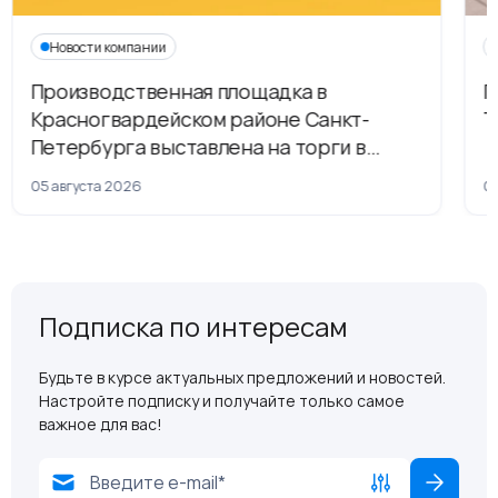
Новости компании
Производственная площадка в
Г
Красногвардейском районе Санкт-
Т
Петербурга выставлена на торги в
рамках приватизации
05 августа 2026
04
Подписка по интересам
Будьте в курсе актуальных предложений и новостей.
Настройте подписку и получайте только самое
важное для вас!