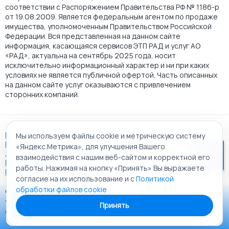
соответствии с Распоряжением Правительства РФ № 1186-р
от 19.08.2009. Является федеральным агентом по продаже
имущества, уполномоченным Правительством Российской
Федерации. Вся представленная на данном сайте
информация, касающаяся сервисов ЭТП РАД и услуг АО
«РАД», актуальна на сентябрь 2025 года, носит
исключительно информационный характер и ни при каких
условиях не является публичной офертой. Часть описанных
на данном сайте услуг оказываются с привлечением
сторонних компаний.
Пользовательское соглашение
Мы используем файлы cookie и метрическую систему
Политика АО "РАД" в отношении обработки персональных
«Яндекс.Метрика», для улучшения Вашего
данных
взаимодействия с нашим веб-сайтом и корректной его
Политика обработки файлов cookie
работы. Нажимая на кнопку «Принять» Вы выражаете
Карта сайта
согласие на их использование и с
Политикой
обработки файлов cookie
© 2009 - 2026 АО «Российский аукционный дом»
Приложение «РАД Каталог»
универсальная торговая площадка. Все права защищены.
Принять
Теперь у вас в кармане все торги ЭТП РАД Lot-online
Создание сайта:
Alt It Solutions