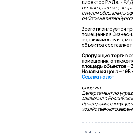
директор РАДа
. - РА
региона, однако, впер
сумеем обеспечить эф
работы на петербургс
Всего планируется про
помещения в бизнес-ц
недвижимость и элитн
объектов составляет 
Следующие торги в ра
помещения, а также п
площадь объектов – 3,
Начальная цена – 195 
Ссылка на лот
Справка:
Департамент по упра
заключил с Российски
Ранее данное имущест
хозяйственного веден
#Итоги