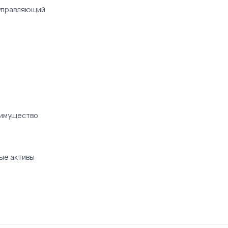
управляющий
 имущество
ые активы