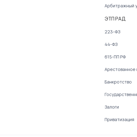
Арбитражный 
ЭТП РАД
223-ФЗ
44-ФЗ
615-ПП РФ
Арестованное
Банкротство
Государственн
Залоги
Приватизация