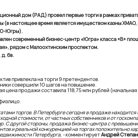
кционный дом (РАД) провел первые торги в рамках прива
 (в настоящее время является имуществом казны ХМАО,
АО-Югры).
влен современный бизнес-центр «Югра» класса «В» площа
я», рядом с Малоохтинским проспектом.
д. 6в.
ктив привлекла на торги 9 претендентов.
тники совершили 10 шагов на повышение.
ая цена продажи составила 118,75 млн рублей (начальная 
физлицо.
тами торгов. В Петербурге сегодня в продаже находится 
ходной стоимости, от частных собственников и от госкомпан
ор. С другой стороны, продажа бизнес-центра с превышени
нтов и реальной конкуренцией на торгах положительно ха
едвижимости Петербурга, -
комментирует
Андрей Степан