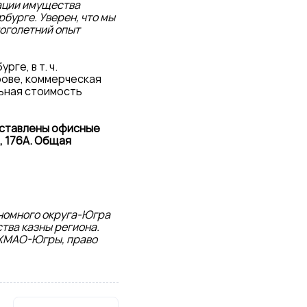
зации имущества
бурге. Уверен, что мы
оголетний опыт
ге, в т. ч.
рове, коммерческая
льная стоимость
ыставлены офисные
, 176А. Общая
номного округа-Югра
тва казны региона.
 ХМАО-Югры, право