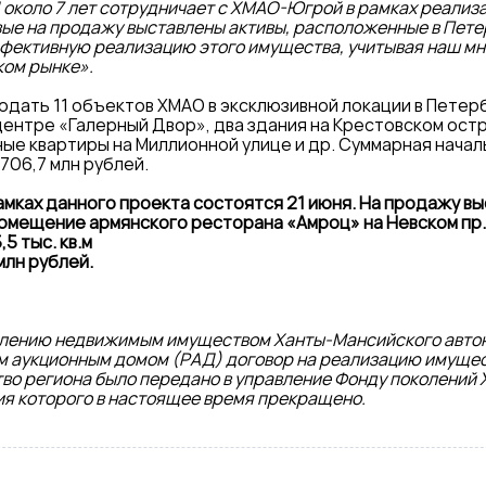
Д около 7 лет сотрудничает с ХМАО-Югрой в рамках реали
вые на продажу выставлены активы, расположенные в Петер
фективную реализацию этого имущества, учитывая наш мн
ком рынке».
дать 11 объектов ХМАО в эксклюзивной локации в Петербур
ентре «Галерный Двор», два здания на Крестовском ост
ые квартиры на Миллионной улице и др. Суммарная нача
706,7 млн рублей.
мках данного проекта состоятся 21 июня. На продажу в
омещение армянского ресторана «Амроц» на Невском пр.
5 тыс. кв.м
млн рублей.
влению недвижимым имуществом Ханты-Мансийского авто
м аукционным домом (РАД) договор на реализацию имущес
во региона было передано в управление Фонду поколений
ия которого в настоящее время прекращено.