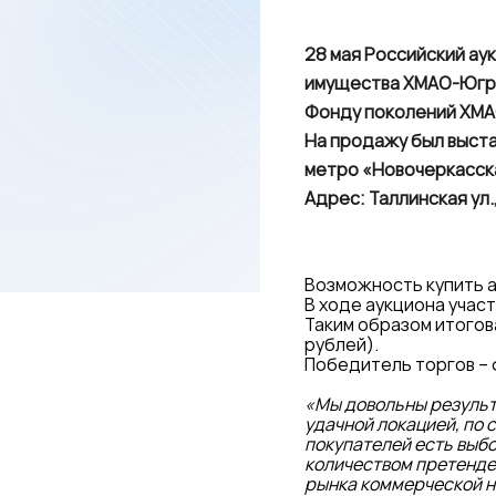
28 мая Российский ау
имущества ХМАО-Югры
Фонду поколений ХМ
На продажу был выста
метро «Новочеркасска
Адрес: Таллинская ул., 
Возможность купить а
В ходе аукциона учас
Таким образом итогов
рублей).
Победитель торгов – 
«Мы довольны результа
удачной локацией, по с
покупателей есть выб
количеством претенде
рынка коммерческой н