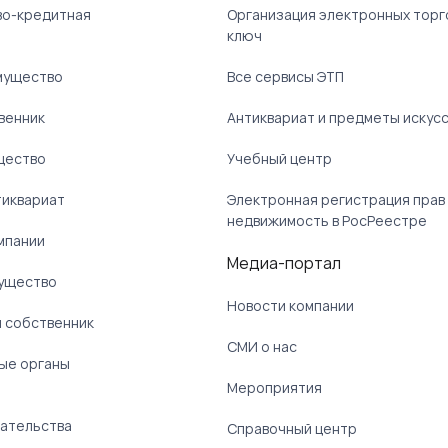
ово-кредитная
Организация электронных торг
ключ
мущество
Все сервисы ЭТП
венник
Антиквариат и предметы искус
щество
Учебный центр
тиквариат
Электронная регистрация прав
недвижимость в РосРеестре
мпании
Медиа-портал
ущество
Новости компании
 собственник
СМИ о нас
ые органы
)
Мероприятия
ательства
Справочный центр