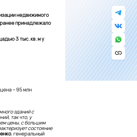
тизации недвижимого
 ранее принадлежало
дью 3 тыс. кв. м у
цена – 95 млн
много зданий с
ий, так что, у
ем цены, с большим
рактеризует состояние
енко
, генеральный