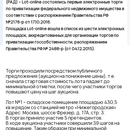
(РАД) – Lot-online состоялись первые электронные торги
по приватизации федерального недвижимого имущества в
соответствии с распоряжением Правительства РФ
№2176-р от 17.10.2016.
Площадка Lot-online вошла в список из шести электронных
площадок, аккредитованных для организации торгов по
приватизации госсобственности, распоряжением
Правительства РФ № 2488-р (от 04.12.2015).
Торги проходили посредством публичного
предложения (аукцион на понижение цены), т.е.
сначала стартовая стоимость лота падает до
минимальной отметки, после чего участники торгов
повышают цену на шаг аукциона.
Лот №1 – складское помещение площадью 430,5
кв.м рядом со станцией метро «Нижегородская»
Адрес: Москва, шоссе Фрезер, д. 17А, стр. 3.
В торгах приняло участие 5 претендентов.
В ходе аукциона участники совершили 39 шагов на
повышение. Таким образом при минимальной