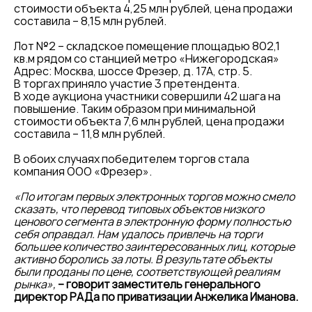
стоимости объекта 4,25 млн рублей, цена продажи
составила – 8,15 млн рублей.
Лот №2 – складское помещение площадью 802,1
кв.м рядом со станцией метро «Нижегородская»
Адрес: Москва, шоссе Фрезер, д. 17А, стр. 5.
В торгах приняло участие 3 претендента.
В ходе аукциона участники совершили 42 шага на
повышение. Таким образом при минимальной
стоимости объекта 7,6 млн рублей, цена продажи
составила – 11,8 млн рублей.
В обоих случаях победителем торгов стала
компания ООО «Фрезер».
«По итогам первых электронных торгов можно смело
сказать, что перевод типовых объектов низкого
ценового сегмента в электронную форму полностью
себя оправдал. Нам удалось привлечь на торги
большее количество заинтересованных лиц, которые
активно боролись за лоты. В результате объекты
были проданы по цене, соответствующей реалиям
рынка»,
– говорит заместитель генерального
директор РАДа по приватизации Анжелика Иманова.