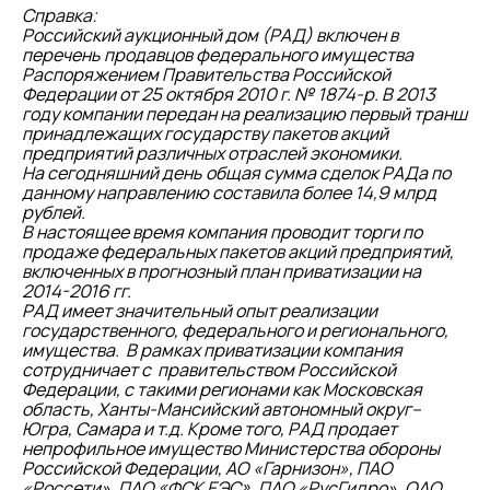
Справка:
Российский аукционный дом (РАД) включен в
перечень продавцов федерального имущества
Распоряжением Правительства Российской
Федерации от 25 октября 2010 г. № 1874-р. В 2013
году компании передан на реализацию первый транш
принадлежащих государству пакетов акций
предприятий различных отраслей экономики.
На сегодняшний день общая сумма сделок РАДа по
данному направлению составила более 14,9 млрд
рублей.
В настоящее время компания проводит торги по
продаже федеральных пакетов акций предприятий,
включенных в прогнозный план приватизации на
2014-2016 гг.
РАД имеет значительный опыт реализации
государственного, федерального и регионального,
имущества. В рамках приватизации компания
сотрудничает с правительством Российской
Федерации, с такими регионами как Московская
область, Ханты-Мансийский автономный округ–
Югра, Самара и т.д. Кроме того, РАД продает
непрофильное имущество Министерства обороны
Российской Федерации, АО «Гарнизон», ПАО
«Россети», ПАО «ФСК ЕЭС», ПАО «РусГидро», ОАО