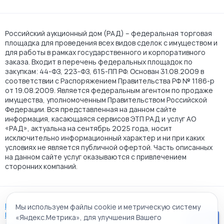
Российский аукционный дом (РАД) – федеральная торговая
площадка для проведения всех видов сделок с имуществом и
для работы в рамках государственного и корпоративного
заказа. Входит в перечень федеральных площадок по
закупкам: 44-ФЗ, 223-ФЗ, 615-ПП РФ. Основан 31.08.2009 в
соответствии с Распоряжением Правительства РФ № 1186-р
от 19.08.2009. Является федеральным агентом по продаже
имущества, уполномоченным Правительством Российской
Федерации. Вся представленная на данном сайте
информация, касающаяся сервисов ЭТП РАД и услуг АО
«РАД», актуальна на сентябрь 2025 года, носит
исключительно информационный характер и ни при каких
условиях не является публичной офертой. Часть описанных
на данном сайте услуг оказываются с привлечением
сторонних компаний.
Пользовательское соглашение
Мы используем файлы cookie и метрическую систему
Политика АО "РАД" в отношении обработки персональных
«Яндекс.Метрика», для улучшения Вашего
данных