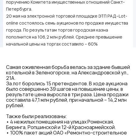
поручению Комитета имущественных отношений Санкт-
Петербурга.
20 мая на электронной торговой площадке ЭТП РАД–Lot-
online состоялось семь аукционов по продаже имущества
города. По результатам торгов городская казна
пополнится на 106,2 млн рублей. Среднее превышение
начальной цены на торгах составило – 60%
Самая оживленная борьба велась за здание бывшей
котельной в Зеленогорске, на Александровской ул.,
21А.
За лот боролись 15 претендентов. В ходе аукциона
было совершенно 39 шагов на повышение цены, в
результате цена выросла в три раза. Цена продажи
составила 47,1 млн рублей, при начальной – 14,2 млн
рублей.
Также были реализованы:
• 4 нежилых помещения на улицах Роменская,
Беринга, Ропшинской и 12-й Красноармейской.
• 100% пакет акций ОАО «Ремонтно-строительное