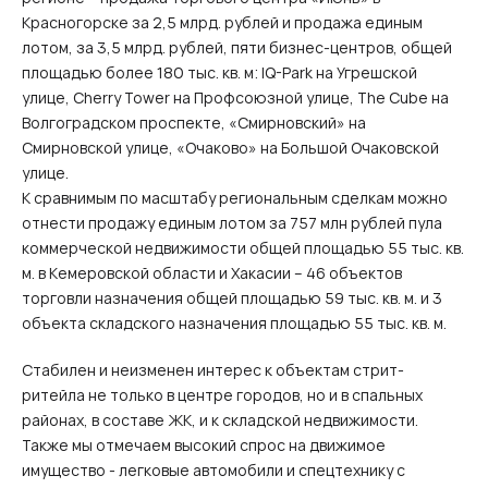
Красногорске за 2,5 млрд. рублей и продажа единым
лотом, за 3,5 млрд. рублей, пяти бизнес-центров, общей
площадью более 180 тыс. кв. м: IQ-Park на Угрешской
улице, Cherry Tower на Профсоюзной улице, The Cube на
Волгоградском проспекте, «Смирновский» на
Смирновской улице, «Очаково» на Большой Очаковской
улице.
К сравнимым по масштабу региональным сделкам можно
отнести продажу единым лотом за 757 млн рублей пула
коммерческой недвижимости общей площадью 55 тыс. кв.
м. в Кемеровской области и Хакасии – 46 объектов
торговли назначения общей площадью 59 тыс. кв. м. и 3
объекта складского назначения площадью 55 тыс. кв. м.
Стабилен и неизменен интерес к объектам стрит-
ритейла не только в центре городов, но и в спальных
районах, в составе ЖК, и к складской недвижимости.
Также мы отмечаем высокий спрос на движимое
имущество - легковые автомобили и спецтехнику с