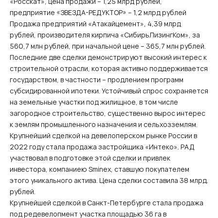
«Росскат», цена продажи – 1,25 млрд рублей,
предприятие «ЗВЕЗДА-РЕДУКТОР» – 1,2 млрд рублей
Продажа предприятий «Атакайцемент», 4,39 млрд
рублей, производителя кирпича «СибирьЛизингКом», за
560,7 млн рублей, при начальной цене – 365,7 млн рублей.
Последние две сделки демонстрируют высокий интерес к
строительной отрасли, которая активно поддерживается
государством, в частности – продлением программ
субсидированной ипотеки. Устойчивый спрос сохраняется
на земельные участки под жилищное, в том числе
загородное строительство, существенно вырос интерес
к землям промышленного назначения и сельхозземлям.
Крупнейший сделкой на девелоперском рынке России в
2022 году стала продажа застройщика «Интеко». РАД
участвовал в подготовке этой сделки и привлек
инвестора, компаниею Sminex, ставшую покупателем
этого уникального актива. Цена сделки составила 38 млрд.
рублей.
Крупнейшей сделкой в Санкт-Петербурге стала продажа
под редевелопмент участка площадью 36 га в