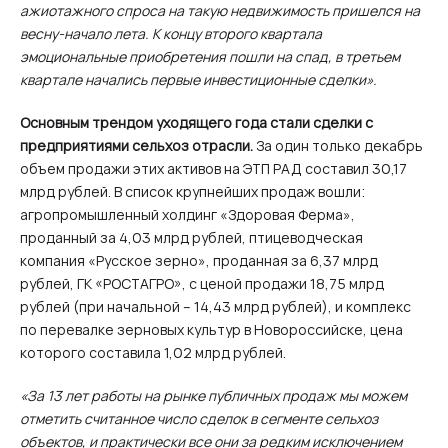
ажиотажного спроса на такую недвижимость пришелся на
весну-начало лета. К концу второго квартала
эмоциональные приобретения пошли на спад, в третьем
квартале начались первые инвестиционные сделки».
Основным трендом уходящего года стали сделки с
предприятиями сельхоз отрасли.
За один только декабрь
объем продажи этих активов на ЭТП РАД составил 30,17
млрд рублей. В список крупнейших продаж вошли:
агропромышленный холдинг «Здоровая Ферма»,
проданный за 4,03 млрд рублей, птицеводческая
компания «Русское зерно», проданная за 6,37 млрд
рублей, ГК «РОСТАГРО», с ценой продажи 18,75 млрд
рублей (при начальной – 14,43 млрд рублей), и комплекс
по перевалке зерновых культур в Новороссийске, цена
которого составила 1,02 млрд рублей.
«За 13 лет работы на рынке публичных продаж мы можем
отметить считанное число сделок в сегменте сельхоз
объектов, и практически все они за редким исключением