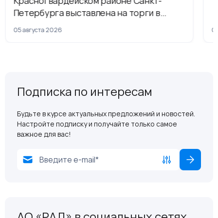
Красногвардейском районе Санкт-
Т
Петербурга выставлена на торги в
рамках приватизации
05 августа 2026
04
Подписка по интересам
Будьте в курсе актуальных предложений и новостей.
Настройте подписку и получайте только самое
важное для вас!
АО «РАД» в социальных сетях