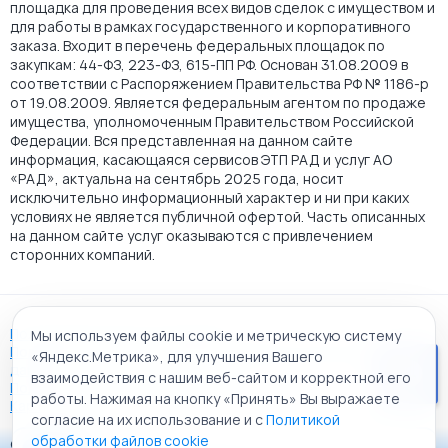
площадка для проведения всех видов сделок с имуществом и
для работы в рамках государственного и корпоративного
заказа. Входит в перечень федеральных площадок по
закупкам: 44-ФЗ, 223-ФЗ, 615-ПП РФ. Основан 31.08.2009 в
соответствии с Распоряжением Правительства РФ № 1186-р
от 19.08.2009. Является федеральным агентом по продаже
имущества, уполномоченным Правительством Российской
Федерации. Вся представленная на данном сайте
информация, касающаяся сервисов ЭТП РАД и услуг АО
«РАД», актуальна на сентябрь 2025 года, носит
исключительно информационный характер и ни при каких
условиях не является публичной офертой. Часть описанных
на данном сайте услуг оказываются с привлечением
сторонних компаний.
Пользовательское соглашение
Мы используем файлы cookie и метрическую систему
Политика АО "РАД" в отношении обработки персональных
«Яндекс.Метрика», для улучшения Вашего
данных
взаимодействия с нашим веб-сайтом и корректной его
Политика обработки файлов cookie
работы. Нажимая на кнопку «Принять» Вы выражаете
Карта сайта
согласие на их использование и с
Политикой
обработки файлов cookie
© 2009 - 2026 АО «Российский аукционный дом»