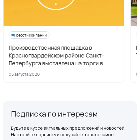
Новости компании
Производственная площадка в
Г
Красногвардейском районе Санкт-
Т
Петербурга выставлена на торги в
рамках приватизации
05 августа 2026
04
Подписка по интересам
Будьте в курсе актуальных предложений и новостей.
Настройте подписку и получайте только самое