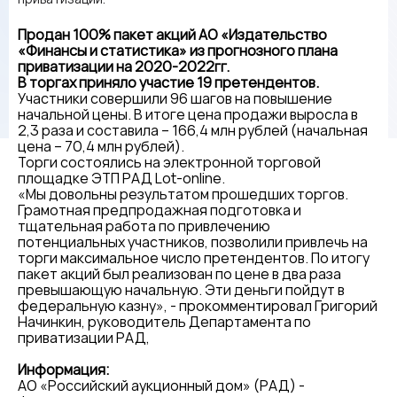
Продан 100% пакет акций АО «Издательство
«Финансы и статистика» из прогнозного плана
приватизации на 2020-2022гг.
В торгах приняло участие 19 претендентов.
Участники совершили 96 шагов на повышение
начальной цены. В итоге цена продажи выросла в
2,3 раза и составила – 166,4 млн рублей (начальная
цена – 70,4 млн рублей).
Торги состоялись на электронной торговой
площадке ЭТП РАД Lot-online.
«Мы довольны результатом прошедших торгов.
Грамотная предпродажная подготовка и
тщательная работа по привлечению
потенциальных участников, позволили привлечь на
торги максимальное число претендентов. По итогу
пакет акций был реализован по цене в два раза
превышающую начальную. Эти деньги пойдут в
федеральную казну», - прокомментировал Григорий
Начинкин, руководитель Департамента по
приватизации РАД,
Информация:
АО «Российский аукционный дом» (РАД) -