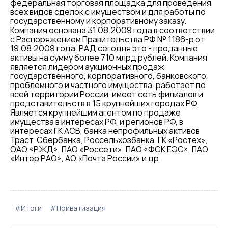
федеральная торговая площадка для проведения
всех видов сделок с имуществом и для работы по
государственному и корпоративному заказу.
Компания основана 31.08.2009 года в соответствии
с Распоряжением Правительства РФ № 1186-р от
19.08.2009 года. РАД сегодня это - проданные
активы на сумму более 710 млрд рублей. Компания
является лидером аукционных продаж
государственного, корпоративного, банковского,
проблемного и частного имущества, работает по
всей территории России, имеет сеть филиалов и
представительств в 15 крупнейших городах РФ.
Является крупнейшим агентом по продаже
имущества в интересах РФ, и регионов РФ, в
интересах ГК АСВ, банка непрофильных активов
Траст, Сбербанка, Россельхозбанка, ГК «Ростех»,
ОАО «РЖД», ПАО «Россети», ПАО «ФСК ЕЭС», ПАО
«Интер РАО», АО «Почта России» и др.
#Итоги
#Приватизация