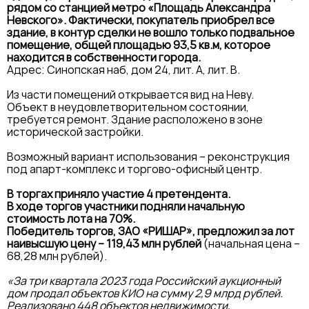
рядом со станцией метро «Площадь Александра
Невского». Фактически, покупатель приобрел все
здание, в контур сделки не вошло только подвальное
помещение, общей площадью 93,5 кв.м, которое
находится в собственности города.
Адрес: Синопская наб, дом 24, лит. А, лит. В.
Из части помещений открывается вид на Неву.
Объект в неудовлетворительном состоянии,
требуется ремонт. Здание расположено в зоне
исторической застройки.
Возможный вариант использования – реконструкция
под апарт-комплекс и торгово-офисный центр.
В торгах приняло участие 4 претендента.
В ходе торгов участники подняли начальную
стоимость лота на 70%.
Победитель торгов, ЗАО «РИШАР», предложил за лот
наивысшую цену – 119,43 млн рублей
(начальная цена –
68,28 млн рублей).
«За три квартала 2023 года Российский аукционный
дом продал объектов КИО на сумму 2,9 млрд рублей.
Реализовано 448 объектов недвижимости,