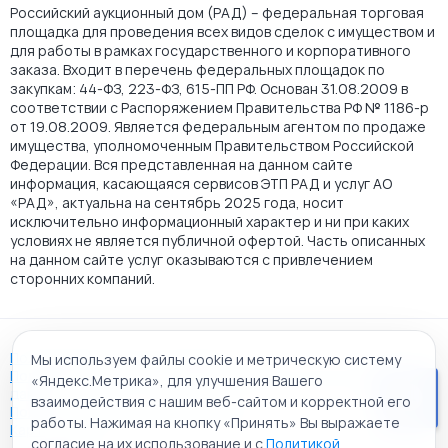
Российский аукционный дом (РАД) – федеральная торговая
площадка для проведения всех видов сделок с имуществом и
для работы в рамках государственного и корпоративного
заказа. Входит в перечень федеральных площадок по
закупкам: 44-ФЗ, 223-ФЗ, 615-ПП РФ. Основан 31.08.2009 в
соответствии с Распоряжением Правительства РФ № 1186-р
от 19.08.2009. Является федеральным агентом по продаже
имущества, уполномоченным Правительством Российской
Федерации. Вся представленная на данном сайте
информация, касающаяся сервисов ЭТП РАД и услуг АО
«РАД», актуальна на сентябрь 2025 года, носит
исключительно информационный характер и ни при каких
условиях не является публичной офертой. Часть описанных
на данном сайте услуг оказываются с привлечением
сторонних компаний.
Пользовательское соглашение
Мы используем файлы cookie и метрическую систему
Политика АО "РАД" в отношении обработки персональных
«Яндекс.Метрика», для улучшения Вашего
данных
взаимодействия с нашим веб-сайтом и корректной его
Политика обработки файлов cookie
работы. Нажимая на кнопку «Принять» Вы выражаете
Карта сайта
согласие на их использование и с
Политикой