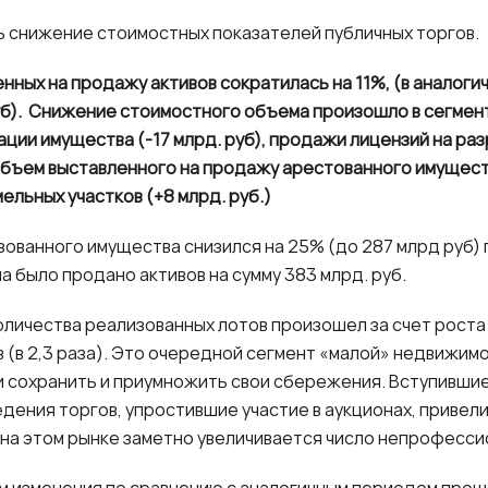
ь снижение стоимостных показателей публичных торгов.
ных на продажу активов сократилась на 11%, (в аналоги
руб). Снижение стоимостного объема произошло в сегмен
зации имущества (-17 млрд. руб), продажи лицензий на ра
 объем выставленного на продажу арестованного имущества
ельных участков (+8 млрд. руб.)
ованного имущества снизился на 25% (до 287 млрд руб) 
ла было продано активов на сумму 383 млрд. руб.
оличества реализованных лотов произошел за счет роста
 (в 2,3 раза). Это очередной сегмент «малой» недвижим
и сохранить и приумножить свои сбережения. Вступившие 
дения торгов, упростившие участие в аукционах, привел
на этом рынке заметно увеличивается число непрофесси