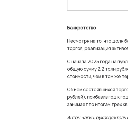
Банкротство
Несмотря на то, что доля
торгов, реализация активо
С начала 2025 года на пуб
общую сумму 2,2 трлн рубл
стоимости, чем в том же п
Объем состоявшихся торгов
рублей), прибавив год к г
занимает по итогам трех к
Антон Чагин, руководитель