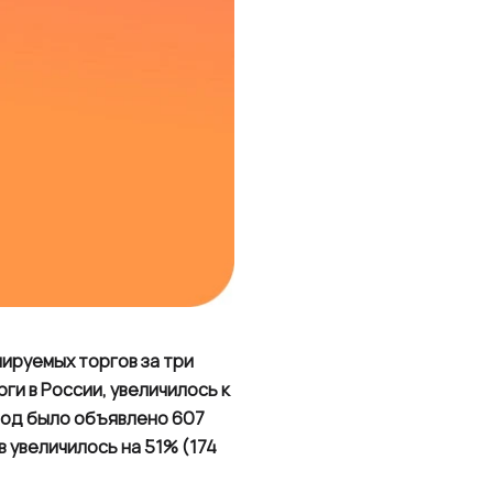
ируемых торгов за три
ги в России, увеличилось к
иод было объявлено 607
в увеличилось на 51% (174