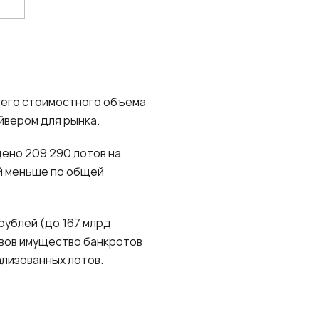
щего стоимостного объема
йвером для рынка.
дено 209 290 лотов на
ей меньше по общей
рублей (до 167 млрд
ивов имущество банкротов
ализованных лотов.