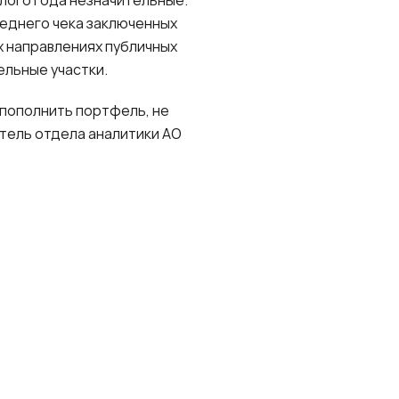
лого года незначительные.
еднего чека заключенных
 направлениях публичных
ельные участки.
пополнить портфель, не
итель отдела аналитики АО