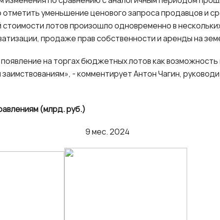
м изменения по сравнению с аналогичным периодом прош
 отметить уменьшение ценового запроса продавцов и ср
 стоимости лотов произошло одновременно в нескольких
иватизации, продаже прав собственности и аренды на зем
появление на торгах бюджетных лотов как возможность 
заимствованиям», - комментирует Антон Чагин, руковод
авлениям (млрд. руб.)
5 9 мес. 2024