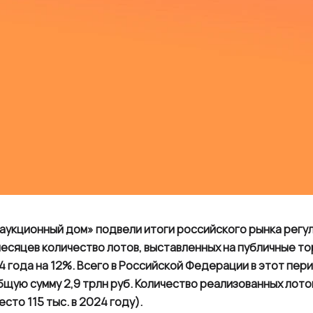
аукционный дом» подвели итоги российского рынка регул
месяцев количество лотов, выставленных на публичные тор
 года на 12%. Всего в Российской Федерации в этот пер
бщую сумму 2,9 трлн руб. Количество реализованных лото
то 115 тыс. в 2024 году).