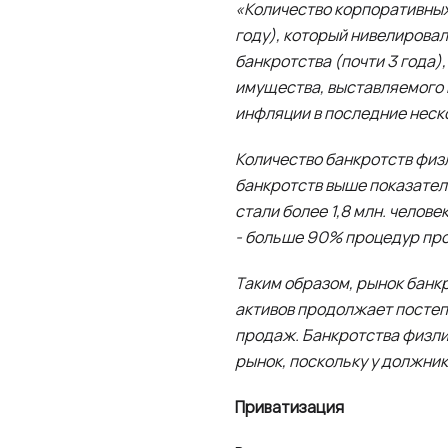
«Количество корпоративных 
году), который нивелирова
банкротства (почти 3 года
имущества, выставляемого н
инфляции в последние неско
Количество банкротств физ
банкротств выше показателе
стали более 1,8 млн. челов
- больше 90% процедур прох
Таким образом, рынок банк
активов продолжает постеп
продаж. Банкротства физлиц
рынок, поскольку у должни
Приватизация