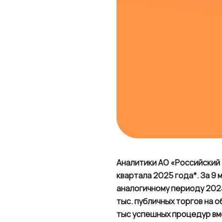
Аналитики АО «Российский 
квартала 2025 года*. За 9 
аналогичному периоду 2024
тыс. публичных торгов на о
тыс успешных процедур вмес