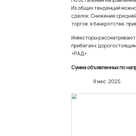
По остальным направления
Из общих тенденций можно
сделок. Снижение средней
торгов: в банкротстве, пр
Инвесторы рассматривают 
прибегая к дорогостоящим 
«РАД».
Сумма объявленных по напр
9 мес. 202