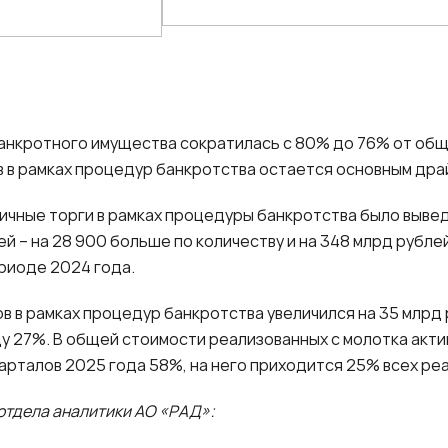
 банкротного имущества сократилась с 80% до 76% от об
в в рамках процедур банкротства остается основным дра
личные торги в рамках процедуры банкротства было выве
ей – на 28 900 больше по количеству и на 348 млрд рубл
ериоде 2024 года.
 в рамках процедур банкротства увеличился на 35 млрд 
оду 27%. В общей стоимости реализованных с молотка акт
варталов 2025 года 58%, на него приходится 25% всех ре
 отдела аналитики АО «РАД»: