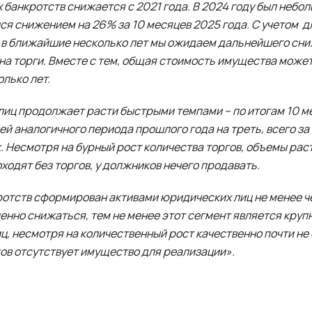
банкротств снижается с 2021 года. В 2024 году был небо
лся снижением на 26% за 10 месяцев 2025 года. С учетом 
), в ближайшие несколько лет мы ожидаем дальнейшего сн
а торги. Вместе с тем, общая стоимость имущества может 
лько лет.
лиц продолжает расти быстрыми темпами – по итогам 10 м
й аналогичного периода прошлого года на треть, всего за 
ек. Несмотря на бурный рост количества торгов, объемы ра
одят без торгов, у должников нечего продавать.
ротств сформирован активами юридических лиц не менее че
енно снижаться, тем не менее этот сегмент является кру
, несмотря на количественный рост качественно почти не 
ков отсутствует имущество для реализации».