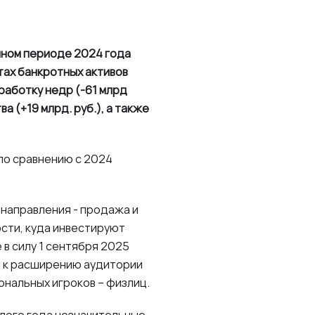
чном периоде 2024 года
тах банкротных активов
зработку недр (-61 млрд
 (+19 млрд. руб.), а также
по сравнению с 2024
 направления - продажа и
ости, куда инвестируют
в силу 1 сентября 2025
и к расширению аудитории
ональных игроков – физлиц.