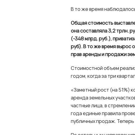
В то же время наблюдалос
Общая стоимость выставлен
она составляла 3,2 трлн. 
(-348 млрд. руб.), привати
руб). В то же время вырос
прав аренды и продажи зем
Стоимостной объем реализ
годом, когда за три кварта
«Заметный рост (на 51%) к
аренда земельных участков
частные лица, в стремлени
года единые правила прове
публичных продаж. Теперь 