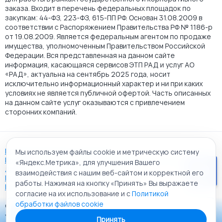
заказа. Входит в перечень федеральных площадок по
закупкам: 44-ФЗ, 223-ФЗ, 615-ПП РФ. Основан 31.08.2009 в
соответствии с Распоряжением Правительства РФ № 1186-р
от 19.08.2009. Является федеральным агентом по продаже
имущества, уполномоченным Правительством Российской
Федерации. Вся представленная на данном сайте
информация, касающаяся сервисов ЭТП РАД и услуг АО
«РАД», актуальна на сентябрь 2025 года, носит
исключительно информационный характер и ни при каких
условиях не является публичной офертой. Часть описанных
на данном сайте услуг оказываются с привлечением
сторонних компаний.
Пользовательское соглашение
Мы используем файлы cookie и метрическую систему
Политика АО "РАД" в отношении обработки персональных
«Яндекс.Метрика», для улучшения Вашего
данных
взаимодействия с нашим веб-сайтом и корректной его
Политика обработки файлов cookie
работы. Нажимая на кнопку «Принять» Вы выражаете
Карта сайта
согласие на их использование и с
Политикой
обработки файлов cookie
© 2009 - 2026 АО «Российский аукционный дом»
Приложение «РАД Каталог»
универсальная торговая площадка. Все права защищены.
Принять