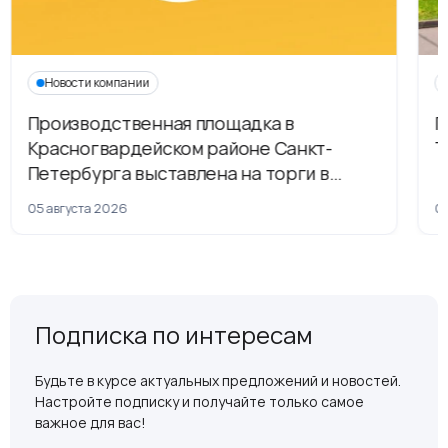
Новости компании
Производственная площадка в
Г
Красногвардейском районе Санкт-
Т
Петербурга выставлена на торги в
рамках приватизации
05 августа 2026
04
Подписка по интересам
Будьте в курсе актуальных предложений и новостей.
Настройте подписку и получайте только самое
важное для вас!