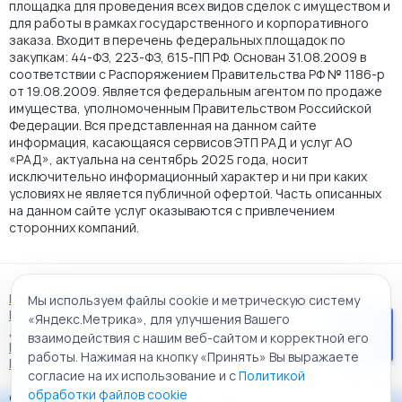
площадка для проведения всех видов сделок с имуществом и
для работы в рамках государственного и корпоративного
заказа. Входит в перечень федеральных площадок по
закупкам: 44-ФЗ, 223-ФЗ, 615-ПП РФ. Основан 31.08.2009 в
соответствии с Распоряжением Правительства РФ № 1186-р
от 19.08.2009. Является федеральным агентом по продаже
имущества, уполномоченным Правительством Российской
Федерации. Вся представленная на данном сайте
информация, касающаяся сервисов ЭТП РАД и услуг АО
«РАД», актуальна на сентябрь 2025 года, носит
исключительно информационный характер и ни при каких
условиях не является публичной офертой. Часть описанных
на данном сайте услуг оказываются с привлечением
сторонних компаний.
Пользовательское соглашение
Мы используем файлы cookie и метрическую систему
Политика АО "РАД" в отношении обработки персональных
«Яндекс.Метрика», для улучшения Вашего
данных
взаимодействия с нашим веб-сайтом и корректной его
Политика обработки файлов cookie
работы. Нажимая на кнопку «Принять» Вы выражаете
Карта сайта
согласие на их использование и с
Политикой
обработки файлов cookie
© 2009 - 2026 АО «Российский аукционный дом»