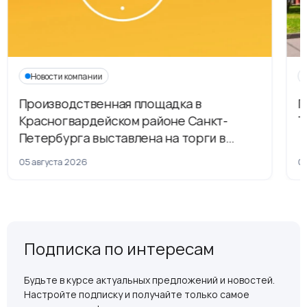
Новости компании
Производственная площадка в
Г
Красногвардейском районе Санкт-
Т
Петербурга выставлена на торги в
рамках приватизации
05 августа 2026
04
Подписка по интересам
Будьте в курсе актуальных предложений и новостей.
Настройте подписку и получайте только самое