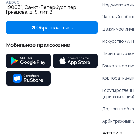
Адрес
Недвижимое и
190031, Санкт-Петербург, пер.
Гривцова, д. 5, лит. В
Частный собст
Обратная связь
Движимое иму
Искусство / Ан
Мобильное приложение
Лизинговые ко
Банкротное им
Корпоративный
Государственн
(приватизация
Долговые обяз
Арбитражный 
ЭТП РАД