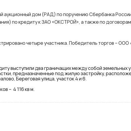
й аукционный дом (РАД) по поручению Сбербанка России
ания) по кредиту к ЗАО «ОКСТРОЙ», а также по договорам
стрировано четыре участника. Победитель торгов – ООО 
диту выступили два граничащих между собой земельных 
Участки, предназначенные под жилую застройку, располож
лово, Береговая улица, участок 4 и 6.
в – 4 116 кв м.