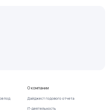
О компании
ов под
Дайджест годового отчета
IT-деятельность