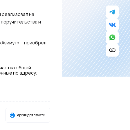
 реализовал на
 поручительства и
«Азимут» – приобрел
участка общей
енные по адресу:
Версия для печати