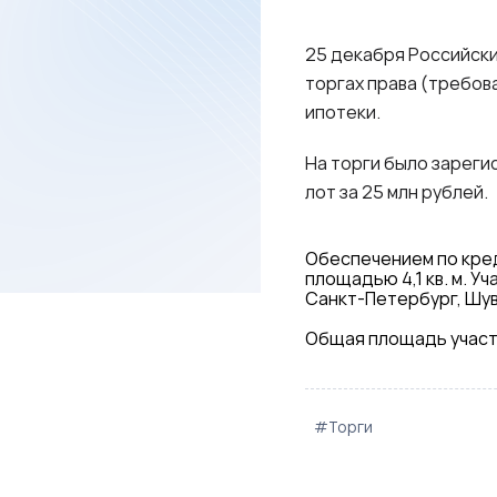
25 декабря Российски
торгах права (требов
ипотеки.
На торги было зареги
лот за 25 млн рублей.
Обеспечением по кре
площадью 4,1 кв. м. 
Санкт-Петербург, Шува
Общая площадь участко
#Торги