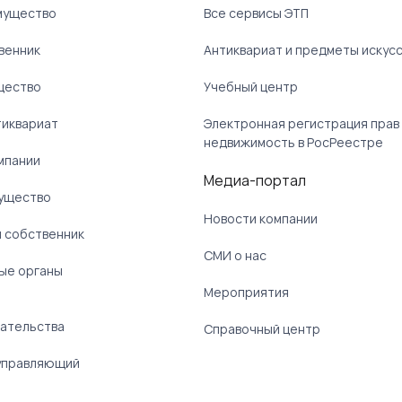
мущество
Все сервисы ЭТП
венник
Антиквариат и предметы искус
щество
Учебный центр
тиквариат
Электронная регистрация прав
недвижимость в РосРеестре
мпании
Медиа-портал
ущество
Новости компании
 собственник
СМИ о нас
ые органы
)
Мероприятия
ательства
Справочный центр
управляющий