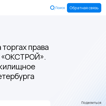
Обратная связь
Поиск
 торгах права
О «ОКСТРОЙ».
 жилищное
етербурга
Поделиться