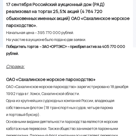
17 сентября Российский аукционный дом (РАД)
реализовал на торгах 25,5% акций (4 764 720
обыкновенных именных акций) ОАО «Сахалинское морское
пароходство».
Начальная цена – 395 770 000 рублей.
На участие в аукционе было подано две заявки.
Победитель торгов – ЗАО «ОРТЭКС» – приобрел актив за 405 770 000
рублей.
Справка:
ОАО «Сахалинское морское пароходство»
ОАО «Сахалинское морское пароходство» зарегистрировано 18 декабря
1992 года в
г. Хомск, Сахалинской области.
Одна из крупнейших судоходных компаний России, владеющая
собственным флотом (18 транспортных судов, четыре парома
и портовый буксир).
Основными видами деятельности пароходства являются морские
каботажные перевозки. Также общество занимается паромными
перевозками. Паромный флот компании осуществляет перевозки