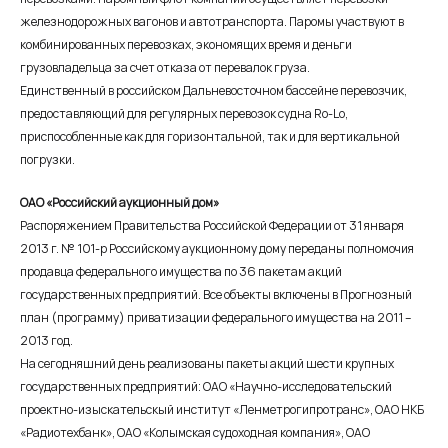
железнодорожных вагонов и автотранспорта. Паромы участвуют в
комбинированных перевозках, экономящих время и деньги
грузовладельца за счет отказа от перевалок груза.
Единственный в российском Дальневосточном бассейне перевозчик,
предоставляющий для регулярных перевозок судна Ro-Lo,
приспособленные как для горизонтальной, так и для вертикальной
погрузки.
ОАО «Российский аукционный дом»
Распоряжением Правительства Российской Федерации от 31 января
2013 г. № 101-р Российскому аукционному дому переданы полномочия
продавца федерального имущества по 36 пакетам акций
государственных предприятий. Все объекты включены в Прогнозный
план (программу) приватизации федерального имущества на 2011 –
2013 год.
На сегодняшний день реализованы пакеты акций шести крупных
государственных предприятий: ОАО «Научно-исследовательский
проектно-изыскательскый институт «Ленметрогипротранс», ОАО НКБ
«Радиотехбанк», ОАО «Колымская судоходная компания», ОАО