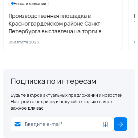
Новости компании
Производственная площадка в
Г
Красногвардейском районе Санкт-
Т
Петербурга выставлена на торги в
рамках приватизации
05 августа 2026
04
Подписка по интересам
Будьте в курсе актуальных предложений и новостей.
Настройте подписку и получайте только самое
важное для вас!