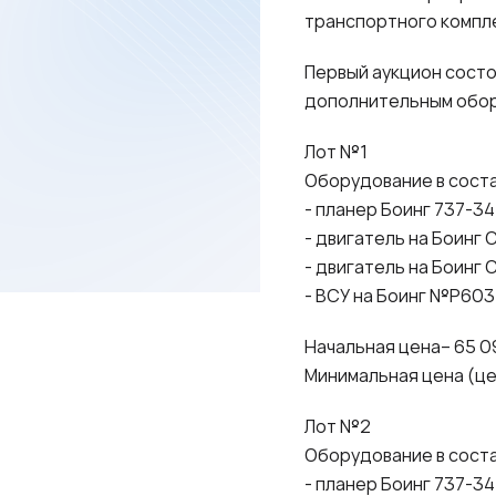
транспортного компл
Первый аукцион состо
дополнительным обо
Лот №1
Оборудование в соста
- планер Боинг 737-34
- двигатель на Боинг 
- двигатель на Боинг 
- ВСУ на Боинг №Р6031
Начальная цена– 65 0
Минимальная цена (цен
Лот №2
Оборудование в соста
- планер Боинг 737-34