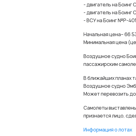
- двигатель на Боинг 
- двигатель на Боинг
- ВСУ на Боинг №Р-401
Начальная цена– 66 5
Минимальная цена (цен
Воздушное судно Бои
пассажирским самоле
В ближайших планах т
Воздушное судно Эмб
Может перевозить до
Самолеты выставлены 
признается лицо, сд
Информация о лотах