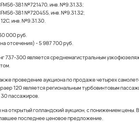
CFM56-3B1 №721470, инв. №9.31.33;
 CFM56-3B1 №720455, инв. №9.31.32;
12С, инв. №9.31.30.
30 000 руб.
а отсечения) - 5 987 700 руб.
нг 737-300 является среднемагистральным узкофюзеля
том.
акже проведение аукциона по продаже четырех самолето
раер 120 является региональным турбовинтовым пассаж
 30 пассажиров.
на открытый голландский аукцион, с понижением цены. 
елавшее последнее ценовое предложение.