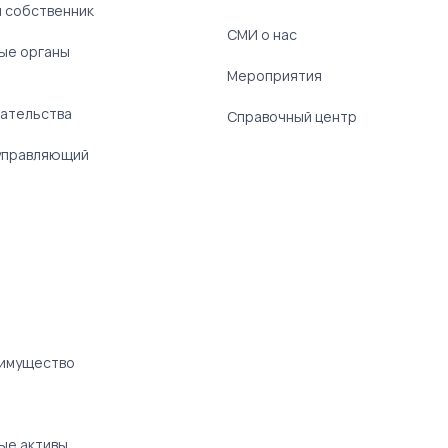
 собственник
СМИ о нас
ые органы
)
Мероприятия
ательства
Справочный центр
управляющий
 имущество
ые активы