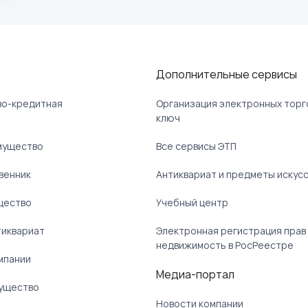
Дополнительные сервисы
ово-кредитная
Организация электронных торг
ключ
мущество
Все сервисы ЭТП
венник
Антиквариат и предметы искус
щество
Учебный центр
тиквариат
Электронная регистрация прав
недвижимость в РосРеестре
мпании
Медиа-портал
ущество
Новости компании