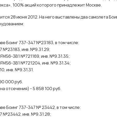
екса», 100% акций которого принадлежит Москве.
ится 28 июня 2012. На него выставлены два самолета Бои
рудованием:
ве Боинг 737-347 №23183, в том числе:
7 №23183, инв. №9.31.29;
CFM56-3B1 №721169, инв. №9.31.35;
CFM56-3B1 №721204, инв. №9.31.34;
0, инв. №9.31.31.
90 000 руб.
а отсечения) - 5 858 100 руб.
ве Боинг 737-347 № 23442, в том числе:
7 №23442, инв. №9.31.28;