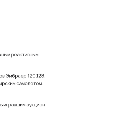
жным реактивным
в Эмбраер 120.128.
ирским самолетом.
Выигравшим аукцион