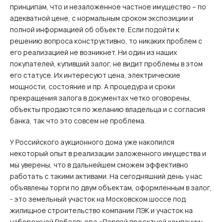
принципам, что и незаложенное частное имущество – по
адекватной цене, с нормальным сроком экспозиции и
полной информацией об объекте. Если подойти к
решению вопроса конструктивно, то никаких проблем с
его реализацией не возникнет. Ни один из наших
покупателей, купивший залог, не видит проблемы в этом
его статусе. Их интересуют цена, электрические
мощности, состояние и пр. А процедура и сроки
прекращения залога в документах четко оговорены,
объекты продаются по желанию владельца и с согласия
банка, так что это совсем не проблема.
У Российского аукционного дома уже накопился
некоторый опыт в реализации заложенного имущества и
мы уверены, что в дальнейшем сможем эффективно
работать с такими активами. На сегодняшний день у нас
объявлены торги по двум объектам, оформленным в залог,
- это земельный участок на Московском шоссе под
жилищное строительство компании ЛЭК и участок на
набережной Робеспьера «Первой проектной компании».