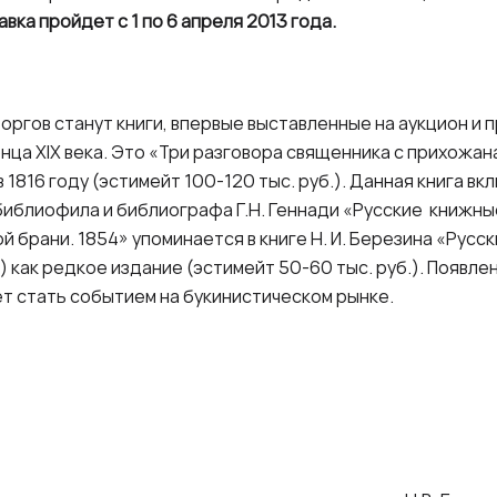
авка пройдет с 1 по 6 апреля 2013 года.
оргов станут книги, впервые выставленные на аукцион и
ца XIX века. Это «Три разговора священника с прихожана
 1816 году (эстимейт 100-120 тыс. руб.). Данная книга вк
библиофила и библиографа Г.Н. Геннади «Русские книжные
й брани. 1854» упоминается в книге Н. И. Березина «Русс
 как редкое издание (эстимейт 50-60 тыс. руб.). Появлен
т стать событием на букинистическом рынке.