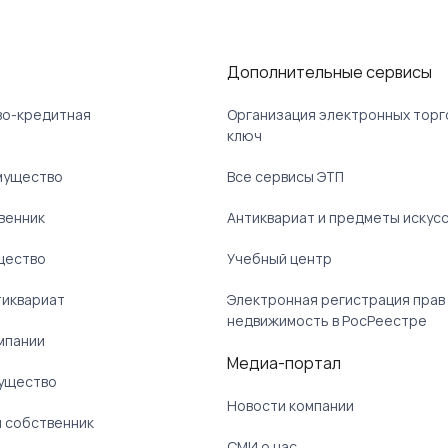
Дополнительные сервисы
ово-кредитная
Организация электронных торг
ключ
мущество
Все сервисы ЭТП
венник
Антиквариат и предметы искус
щество
Учебный центр
тиквариат
Электронная регистрация прав
недвижимость в РосРеестре
мпании
Медиа-портал
ущество
Новости компании
 собственник
СМИ о нас