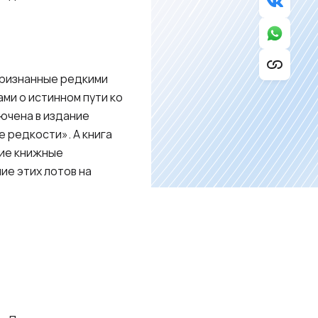
 признанные редкими
ми о истинном пути ко
лючена в издание
 редкости». А книга
кие книжные
ие этих лотов на