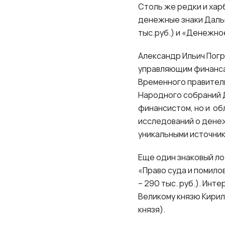
Столь же редки и хар
денежные знаки Дальн
тыс.руб.) и «Денежно
Александр Ильич Погр
управляющим финанса
Временного правитель
Народного собраний 
финансистом, но и об
исследований о дене
уникальными источни
Еще один знаковый ло
«Право суда и помило
– 290 тыс. руб.). Инт
Великому князю Кирил
князя).