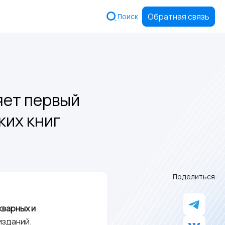
Обратная связь
Поиск
яет первый
ких книг
Поделиться
кварных и
изданий.