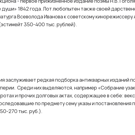
кциона - первое прижизненное издание поэмы Н.В. Гого
е души» 1842 года. Лот любопытен также своей дарствен
матурга Всеволода Иванова к советскому кинорежиссер
(эстимейт 350-400 тыс. рублей).
я заслуживает редкая подборка антикварных изданий по
мперии. Среди них выделяются, например «Собрание узак
кротах и прочих долговых актах, содержащее в себе: векс
последовавшие по предмету сему указы и постановления п
50-270 тыс. руб.).