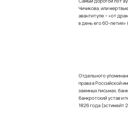
Самый дорогой лот ау
Чичикова, или мертвы
авантитуле – «от дра
в день его 60-летия» 
Отдельного упоминани
права в Российской и
заемных письмах, бан
банкротский устав и 
1826 года (эстимейт 2