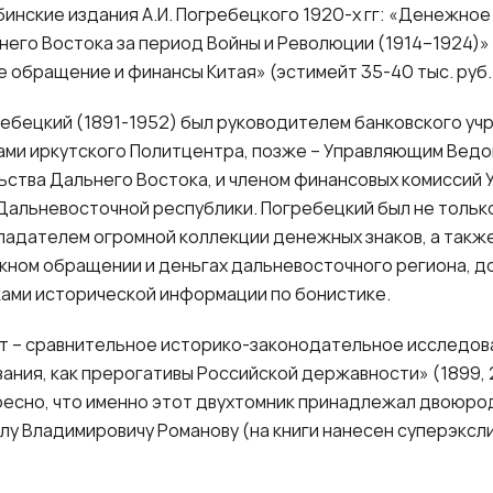
бинские издания А.И. Погребецкого 1920-х гг: «Денежно
его Востока за период Войны и Революции (1914–1924)»
е обращение и финансы Китая» (эстимейт 35-40 тыс. руб.
ебецкий (1891-1952) был руководителем банковского уч
ми иркутского Политцентра, позже – Управляющим Вед
ства Дальнего Востока, и членом финансовых комиссий 
Дальневосточной республики. Погребецкий был не толь
ладателем огромной коллекции денежных знаков, а такж
жном обращении и деньгах дальневосточного региона, д
ками исторической информации по бонистике.
т – сравнительное историко-законодательное исследова
вания, как прерогативы Российской державности» (1899, 
ересно, что именно этот двухтомник принадлежал двоюрод
лу Владимировичу Романову (на книги нанесен суперэксл