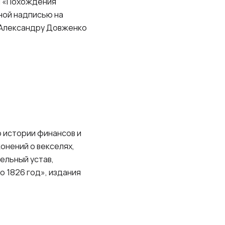
ля «Похождения
ной надписью на
у Александру Довженко
 истории финансов и
онений о векселях,
ельный устав,
о 1826 год», издания