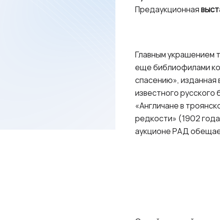
Предаукционная
выст
Главным украшением т
еще библиофилами кон
спасению», изданная в
известного русского 
«Англичане в троянско
редкости» (1902 года)
аукционе РАД обещае