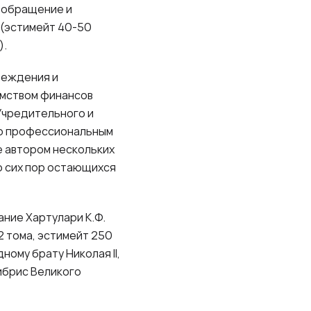
е обращение и
 (эстимейт 40-50
).
реждения и
омством финансов
Учредительного и
ко профессиональным
е автором нескольких
о сих пор остающихся
ние Хартулари К.Ф.
2 тома, эстимейт 250
ному брату Николая II,
ибрис Великого