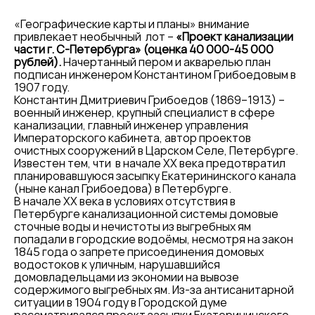
«Географические карты и планы» внимание
привлекает необычный лот –
«Проект канализации
части г. С-Петербурга» (оценка 40 000-45 000
рублей).
Начертанный пером и акварелью план
подписан инженером Константином Грибоедовым в
1907 году.
Константин Дмитриевич Грибоедов (1869–1913) –
военный инженер, крупный специалист в сфере
канализации, главный инженер управления
Императорского кабинета, автор проектов
очистных сооружений в Царском Селе, Петербурге.
Известен тем, чти в начале XX века предотвратил
планировавшуюся засыпку Екатерининского канала
(ныне канал Грибоедова) в Петербурге.
В начале XX века в условиях отсутствия в
Петербурге канализационной системы домовые
сточные воды и нечистоты из выгребных ям
попадали в городские водоёмы, несмотря на закон
1845 года о запрете присоединения домовых
водостоков к уличным, нарушавшийся
домовладельцами из экономии на вывозе
содержимого выгребных ям. Из-за антисанитарной
ситуации в 1904 году в Городской думе