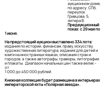
аукционном доме,
по адресу: СПб,
переулок
Гривцова, 5,
литера В.
Предаукционный
показ: с 29 мая по
1 июня.
На предстоящий аукцион выставлено 334 лота:
издания по истории, финансам, праву, искусству,
художественная литература, издания для детей и
книги на иностранных языках, описания стран и
городов, а также автографы, гравюры, литографии
и плакаты. Диапазон начальных цен также велик -
от
1 000 до 450 000 рублей.
Книжная коллекция будет размещена в интерьерах
императорской яхты «Полярная звезда».