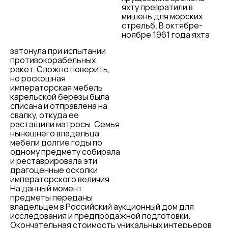
яхту превратили в
мишень для морских
стрельб. В октябре-
ноябре 1961 года яхта
затонула при испытании
противокорабельных
ракет. Сложно поверить,
но роскошная
императорская мебель
карельской березы была
списана и отправлена на
свалку, откуда ее
растащили матросы. Семья
нынешнего владельца
мебели долгие годы по
одному предмету собирала
и реставрировала эти
драгоценные осколки
императорского величия.
На данный момент
предметы переданы
владельцем в Российский аукционный дом для
исследования и предпродажной подготовки.
Окончательная стоимость уникальных интерьеров