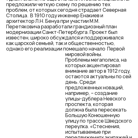
предложили четкую схему по решению тех
проблем, от которых сегодня страдает Северная
Столица. В 1910 году инженер Енакиев и
архитектор Л.Н. Бенуа при участии М.М.
Перетяковича разработали грандиозный план
модернизации Санкт-Петербурга. Проект был
известен, широко обсуждался и поддерживался
как царской семьей, так и общественностью,
однако его реализации помешало
начало Первой
мировой войны.
Проблемы мегаполиса, на
которых акцентировал
внимание автор в 1912 году,
остаются актуальны по сей
день. Среди
предложенных новаций,
например, – создание
улицы-дублера Невского
проспекта, которая
должна была пересекать
Большую Конюшенную
улицу по трассе Шведского
переулка. «Стеснения,
испытываемые при
передвижениях экипажей и