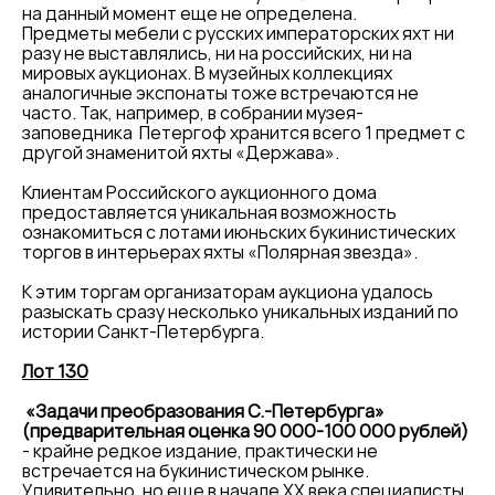
на данный момент еще не определена.
Предметы мебели с русских императорских яхт ни
разу не выставлялись, ни на российских, ни на
мировых аукционах. В музейных коллекциях
аналогичные экспонаты тоже встречаются не
часто. Так, например, в собрании музея-
заповедника Петергоф хранится всего 1 предмет с
другой знаменитой яхты «Держава».
Клиентам Российского аукционного дома
предоставляется уникальная возможность
ознакомиться с лотами июньских букинистических
торгов в интерьерах яхты «Полярная звезда».
К этим торгам организаторам аукциона удалось
разыскать сразу несколько уникальных изданий по
истории Санкт-Петербурга.
Лот 130
«Задачи преобразования С.-Петербурга»
(предварительная оценка 90 000-100 000 рублей)
- крайне редкое издание, практически не
встречается на букинистическом рынке.
Удивительно, но еще в начале XX века специалисты