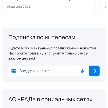
рамках приватизации
05 августа 2026
04
Подписка по интересам
Будьте в курсе актуальных предложений и новостей.
Настройте подписку и получайте только самое
важное для вас!
АО «РАД» в социальных сетях