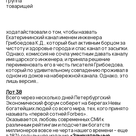
группа
товарищей
ходатайствовали о том, чтобы назвать
Екатерининский канал именем инженера
Грибоедова К.Д., который был активным борцом за
чистоту и здоровье города и спас канал от засыпки.
Однако, комиссия не сочла уместным давать каналу
имя царского инженера, и приняла решение
переименовать его в честь писателя Грибоедова,
который по удивительному совпадению проживал в
одном из домов на набережной канала. Однако, это
лишь версия…
Лот 38
Всего через несколько дней Петербургский
Экономический форум соберет на берегах Невы
богатейших людей со всего мира, тех, кого принято
называть «первой сотней Forbes».
Оказывается, любовь современных СМИ к
различным рейтингам и подсчетам богатств
миллионеров вовсе не черта нашего времени – еще
в 1874 году вышло издание
«Замечательные