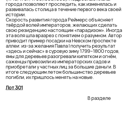
города позволяют проследить, как изменялась и
развивалась столица в течение первого века своей
истории.
Скорость развития города Реймерс объясняет
твёрдой волей императоров, желающих сделать
свою резиденцию настоящим «парадизом». Иногда
эта воля шла вразрез с понятием о разумном. Автор
приводит пример посадки на Невском проспекте
аллеи: из-за желания Павла I получить результат
«здесь и сейчас» в суровую зиму 1799–1800 годов,
ямы для деревьев разогревали кипятком и огнём,
саженцы привозили из императорских садов и
приобретали у частных лиц за большие деньги. В
итоге следующим летом большинство деревьев
погибли, их пришлось менять на новые.
Лот 301
В разделе