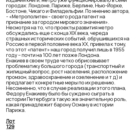
издания книги, метро уже функционировало в семи
городах: Лондоне, Париже, Берлине, Нью-Йорке,
Бостоне, Чикаго и Филадельфии. По мнению автора,
- «Метрополитен - своего рода патент на
признание за городом мирового значения».
Несмотря на то, что проекты развития метро
обсуждались еще с конца XIX века, череда
страшных исторических событий, обрушившихся на
Россию в первой половине века XX, привела к тому,
что этот «патент» наш город получил лишь в 1955
году – почти на 100 лет позже Лондона.
Енакиев в своем труде четко обрисовывает
проблематику большого города (транспортный и
жилищный вопрос, рост населения, расположение
промзон, здравоохранение и озеленение и т д) и
предлагает конкретные меры по их решению.
Несомненно, что в случае реализации этого плана,
Федору Енакиеву было бы суждено сыграть в
истории Петербурга такую же значительную роль,
какая принадлежит барону Осману в истории
Парижа.
Лот
129