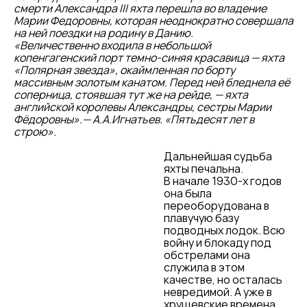
смерти Александра III яхта перешла во владение
Марии Федоровны, которая неоднократно совершала
на ней поездки на родину в Данию.
«Величественно входила в небольшой
копенгагенский порт темно-синяя красавица — яхта
«Полярная звезда», окаймленная по борту
массивным золотым канатом. Перед ней бледнела её
соперница, стоявшая тут же на рейде, — яхта
английской королевы Александры, сестры Марии
Фёдоровны».— А.А.Игнатьев. «Пятьдесят лет в
строю».
Дальнейшая судьба
яхты печальна.
В начале 1930-х годов
она была
переоборудована в
плавучую базу
подводных лодок. Всю
войну и блокаду под
обстрелами она
служила в этом
качестве, но осталась
невредимой. А уже в
хрущевские времена