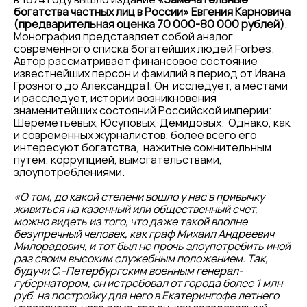
богатства частных лиц в России» Евгения Карновича
(предварительная оценка 70 000-80 000 рублей)
.
Монография представляет собой аналог
современного списка богатейших людей Forbes.
Автор рассматривает финансовое состояние
известнейших персон и фамилий в период от Ивана
Грозного до Александра I. Он исследует, а местами
и расследует, истории возникновения
знаменитейших состояний Российской империи:
Шереметьевых, Юсуповых, Демидовых. Однако, как
и современных журналистов, более всего его
интересуют богатства, нажитые сомнительным
путем: коррупцией, вымогательствами,
злоупотреблениями.
«О том, до какой степени вошло у нас в привычку
живиться на казенный или общественный счет,
можно видеть из того, что даже такой вполне
безупречный человек, как граф Михаил Андреевич
Милорадович, и тот был не прочь злоупотребить иной
раз своим высоким служебным положением. Так,
будучи С.-Петербургским военным генерал-
губернатором, он истребовал от города более 1 млн
руб. на постройку для него в Екатерингофе летнего