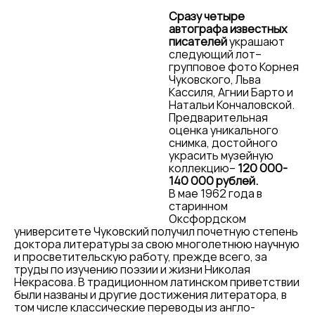
Сразу четыре
автографа известных
писателей
украшают
следующий лот–
групповое фото Корнея
Чуковского, Льва
Кассиля, Агнии Барто и
Натальи Кончаловской.
Предварительная
оценка уникального
снимка, достойного
украсить музейную
коллекцию–
120 000-
140 000 рублей.
В мае 1962 года в
старинном
Оксфордском
университете Чуковский получил почетную степень
доктора литературы за свою многолетнюю научную
и просветительскую работу, прежде всего, за
труды по изучению поэзии и жизни Николая
Некрасова. В традиционном латинском приветствии
были названы и другие достижения литератора, в
том числе классические переводы из англо-