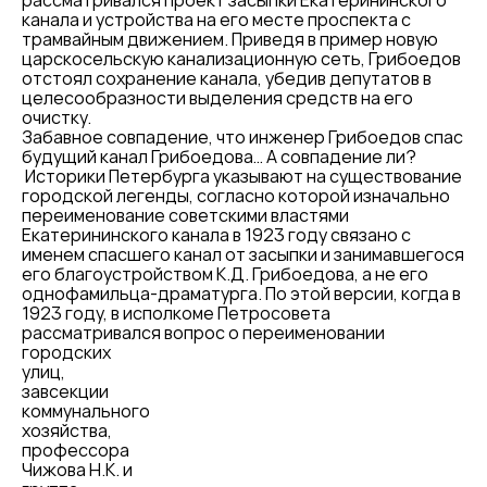
рассматривался проект засыпки Екатерининского
канала и устройства на его месте проспекта с
трамвайным движением. Приведя в пример новую
царскосельскую канализационную сеть, Грибоедов
отстоял сохранение канала, убедив депутатов в
целесообразности выделения средств на его
очистку.
Забавное совпадение, что инженер Грибоедов спас
будущий канал Грибоедова… А совпадение ли?
Историки Петербурга указывают на существование
городской легенды, согласно которой изначально
переименование советскими властями
Екатерининского канала в 1923 году связано с
именем спасшего канал от засыпки и занимавшегося
его благоустройством К.Д. Грибоедова, а не его
однофамильца-драматурга. По этой версии, когда в
1923 году, в исполкоме Петросовета
рассматривался вопрос о
переименовании
городских
улиц,
завсекции
коммунального
хозяйства,
профессора
Чижова Н.К. и