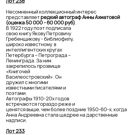
Лот 238
Несомненный коллекционный интерес
представляет
редкий автограф Анны Ахматовой
(оценка 50 000 - 60 000 руб)
.
В 1922 году поэт подписала
свою книгу Якову Петровичу
Гребенщикову - библиофилу,
широко известному в
интеллигентских кругах
Петербурга – Петрограда –
Ленинграда. За ним
закрепилось прозвище
«Книгочей
Василеостровский». Он
дружил с многими
известными писателями и
поэтами.
Автографы 1910-20х годов
встречаются гораздо реже и
ценятся выше, чем более поздние 1950-60-х, когда
Анна Андреевна стала щедрее на дарственные
надписи.
Лот 233