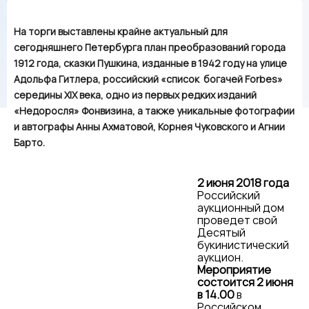
На торги выставлены крайне актуальный для
сегодняшнего Петербурга план преобразований города
1912 года, сказки Пушкина, изданные в 1942 году на улице
Адольфа Гитлера, российский «список богачей Forbes»
середины XIX века, одно из первых редких изданий
«Недоросля» Фонвизина, а также уникальные фотографии
и автографы Анны Ахматовой, Корнея Чуковского и Агнии
Барто.
2 июня 2018 года
Российский
аукционный дом
проведет свой
Десятый
букинистический
аукцион.
Мероприятие
состоится 2 июня
в 14.00
в
Российском