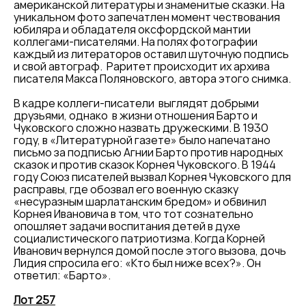
американской литературы и знаменитые сказки. На
уникальном фото запечатлен момент чествования
юбиляра и обладателя оксфордской мантии
коллегами-писателями. На полях фотографии
каждый из литераторов оставил шуточную подпись
и свой автограф. Раритет происходит их архива
писателя Макса Поляновского, автора этого снимка.
В кадре коллеги-писатели выглядят добрыми
друзьями, однако в жизни отношения Барто и
Чуковского сложно назвать дружескими. В 1930
году, в «Литературной газете» было напечатано
письмо за подписью Агнии Барто против народных
сказок и против сказок Корнея Чуковского. В 1944
году Союз писателей вызвал Корнея Чуковского для
расправы, где обозвал его военную сказку
«несуразным шарлатанским бредом» и обвинил
Корнея Ивановича в том, что тот сознательно
опошляет задачи воспитания детей в духе
социалистического патриотизма. Когда Корней
Иванович вернулся домой после этого вызова, дочь
Лидия спросила его: «Кто был ниже всех?». Он
ответил: «Барто».
Лот 257