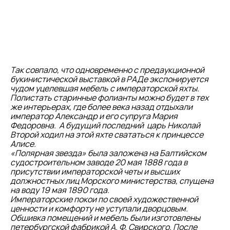
Так совпало, что одновременно с предаукционной
букинистической выставкой в РАДе экспонируется
чудом уцелевшая мебель с императорской яхты.
Полистать старинные фолианты можно будет в тех
же интерьерах, где более века назад отдыхали
император Александр и его супруга Мария
Федоровна. А будущий последний царь Николай
Второй ходил на этой яхте свататься к принцессе
Алисе.
«Полярная звезда» была заложена на Балтийском
судостроительном заводе 20 мая 1888 года в
присутствии императорской четы и высших
должностных лиц Морского министерства, спущена
на воду 19 мая 1890 года.
Императорские покои по своей художественной
ценности и комфорту не уступали дворцовым.
Обшивка помещений и мебель были изготовлены
петербургской фабрикой А. Ф. Свирского. После