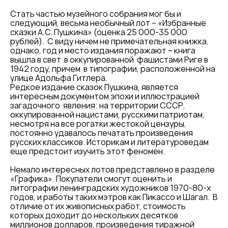
Стать частью музейного собрания мог бы и
следующий, весьма необычный лот – «Избранные
сказки А.С. Пушкина» (оценка 25 000-35 000
рублей). С виду ничем не примечательная книжка,
однако, год и место издания поражают – книга
вышла в свет в оккупированной фашистами Риге в
1942 году, причем в типографии, расположенной на
улице Адольфа Гитлера.
Редкое издание сказок Пушкина, является
интересным документом эпохи и иллюстрацией
загадочного явления: на территории СССР,
оккупированной нацистами, русскими патриотам,
несмотря на все рогатки жестокой цензуры,
постоянно удавалось печатать произведения
русских классиков. Историкам и литературоведам
еще предстоит изучить этот феномен.
Немало интересных лотов представлено в разделе
«Графика». Покупатели смогут оценить и
литографии ленинградских художников 1970-80-х
годов, и работы таких мэтров как Пикассо и Шагал. В
отличие от их живописных работ, стоимость
которых доходит до нескольких десятков
миллионов долларов, произведения тиражной