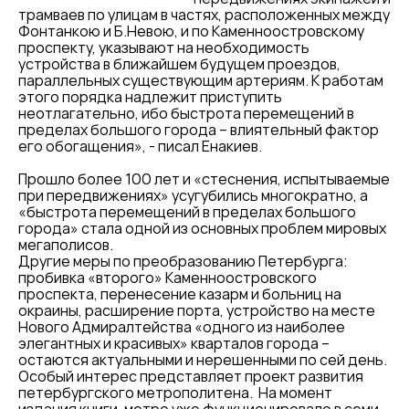
трамваев по улицам в частях, расположенных между
Фонтанкою и Б.Невою, и по Каменноостровскому
проспекту, указывают на необходимость
устройства в ближайшем будущем проездов,
параллельных существующим артериям. К работам
этого порядка надлежит приступить
неотлагательно, ибо быстрота перемещений в
пределах большого города – влиятельный фактор
его обогащения», - писал Енакиев.
Прошло более 100 лет и «стеснения, испытываемые
при передвижениях» усугубились многократно, а
«быстрота перемещений в пределах большого
города» стала одной из основных проблем мировых
мегаполисов.
Другие меры по преобразованию Петербурга:
пробивка «второго» Каменноостровского
проспекта, перенесение казарм и больниц на
окраины, расширение порта, устройство на месте
Нового Адмиралтейства «одного из наиболее
элегантных и красивых» кварталов города –
остаются актуальными и нерешенными по сей день.
Особый интерес представляет проект развития
петербургского метрополитена. На момент