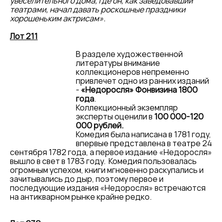
увеселительного дома, где он, как заведовавший
театрами, начал давать роскошные праздники
хорошеньким актрисам».
Лот 211
В разделе художественной
литературы внимание
коллекционеров непременно
привлечет одно из ранних изданий
-
«Недоросля» Фонвизина 1800
года
.
Коллекционный экземпляр
эксперты оценили в
100 000-120
000 рублей.
Комедия была написана в 1781 году,
впервые представлена в театре 24
сентября 1782 года, а первое издание «Недоросля»
вышло в свет в 1783 году. Комедия пользовалась
огромным успехом, книги мгновенно раскупались и
зачитывались до дыр, поэтому первое и
последующие издания «Недоросля» встречаются
на антикварном рынке крайне редко.