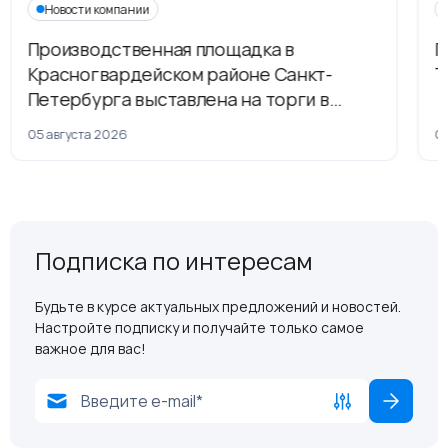
Новости компании
Производственная площадка в
Г
Красногвардейском районе Санкт-
Т
Петербурга выставлена на торги в
рамках приватизации
05 августа 2026
04
Подписка по интересам
Будьте в курсе актуальных предложений и новостей.
Настройте подписку и получайте только самое
важное для вас!