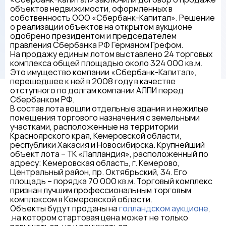
объектов недвижимости, оформленных в
собственность ООО «Сбербанк-Капитал». Решение
о реализации объектов на открытом аукционе
одобрено президентом и председателем
правления Сбербанка РФ Германом Грефом.
На продажу единым лотом выставлено 24 торговых
комплекса общей площадью около 324 000 кв.м.
Это имущество компании «Сбербанк-Капитал»,
перешедшее к ней в 2008 году в качестве
отступного по долгам компании АЛПИ перед
Сбербанком РФ.
В состав лота вошли отдельные здания и нежилые
помещения торгового назначения с земельными
участками, расположенные на территории
Красноярского края, Кемеровской области,
республики Хакасия и Новосибирска. Крупнейший
объект лота – ТК «Лапландия», расположенный по
адресу: Кемеровская область, г. Кемерово,
Центральный район, пр. Октябрьский, 34. Его
площадь – порядка 70 000 кв.м. Торговый комплекс
признан лучшим профессиональным торговым
комплексом в Кемеровской области.
Объекты будут проданы на
голландском аукционе
,
.на котором стартовая цена может не только