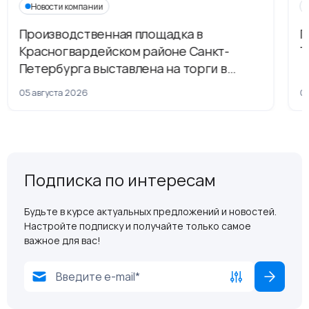
Новости компании
Производственная площадка в
Г
Красногвардейском районе Санкт-
Т
Петербурга выставлена на торги в
рамках приватизации
05 августа 2026
04
Подписка по интересам
Будьте в курсе актуальных предложений и новостей.
Настройте подписку и получайте только самое
важное для вас!