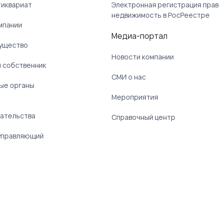
тиквариат
Электронная регистрация прав
недвижимость в РосРеестре
мпании
Медиа-портал
ущество
Новости компании
 собственник
СМИ о нас
ые органы
)
Мероприятия
ательства
Справочный центр
управляющий