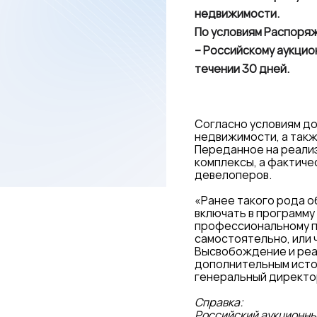
недвижимости.
По условиям Распоря
– Российскому аукцио
течении 30 дней.
Согласно условиям до
недвижимости, а такж
Переданное на реали
комплексы, а фактиче
девелоперов.
«Ранее такого рода о
включать в программу
профессиональному п
самостоятельно, или 
Высвобождение и реа
дополнительным исто
генеральный директо
Справка:
Российский аукционны