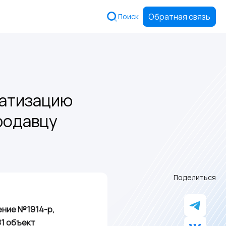
Обратная связь
Поиск
ватизацию
родавцу
Поделиться
ение №1914-р,
81 объект