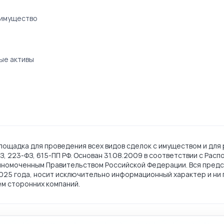
 имущество
ые активы
ощадка для проведения всех видов сделок с имуществом и для 
, 223-ФЗ, 615-ПП РФ. Основан 31.08.2009 в соответствии с Рас
лномоченным Правительством Российской Федерации. Вся предс
2025 года, носит исключительно информационный характер и ни 
ем сторонних компаний.
ии обработки персональных данных
Политика обработки файлов 