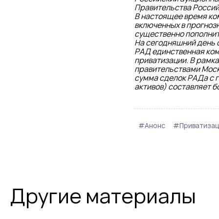
Правительства Российс
В настоящее время ко
включенных в прогнозн
существенно пополнит
На сегодняшний день 
РАД единственная ком
приватизации. В рамк
правительствами Моск
сумма сделок РАДа с 
активов) составляет б
#Анонс
#Приватизац
Другие материалы