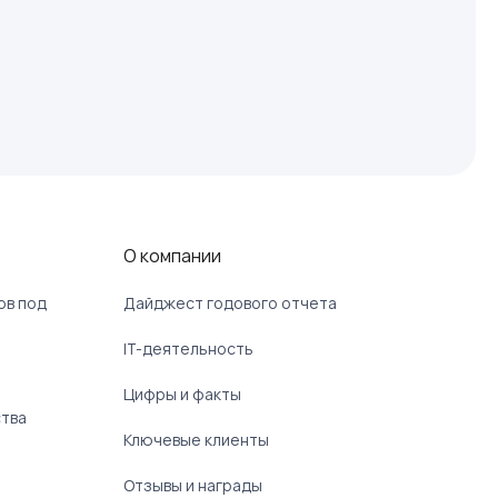
О компании
ов под
Дайджест годового отчета
IT-деятельность
Цифры и факты
ства
Ключевые клиенты
Отзывы и награды