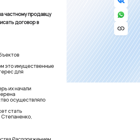
а частному продавцу
исать договор в
объектов
ом это имущественные
терес для
рь их начали
верена
ство осуществляло
ет стать
 Степаненко,
ества Распоряжением