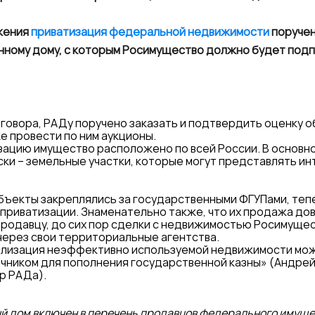
жения
приватизация федеральной недвижимости
поручен
нному дому, с которым Росимущество должно будет подп
говора, РАДу поручено заказать и подтвердить оценку 
е провести по ним аукционы.
зацию имущество расположено по всей России. В основн
ски – земельные участки, которые могут представлять ин
бъекты закреплялись за государственными ФГУПами, тепе
 приватизации. Знаменательно также, что их продажа до
родавцу, до сих пор сделки с недвижимостью Росимуще
через свои территориальные агентства.
лизация неэффективно используемой недвижимости мож
чником для пополнения государственной казны» (Андрей
р РАДа).
й дом включен в перечень продавцов федерального имущ