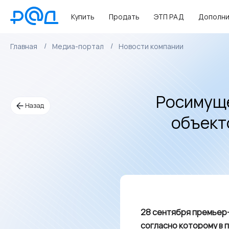
Купить
Продать
ЭТП РАД
Дополни
Главная
Медиа-портал
Новости компании
Росимуще
Назад
объект
28 сентября премьер
согласно которому в 