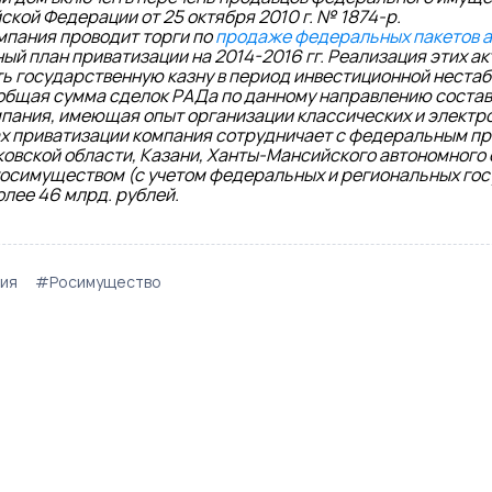
кой Федерации от 25 октября 2010 г. № 1874-р.
мпания проводит торги по
продаже федеральных пакетов а
ый план приватизации на 2014-2016 гг. Реализация этих а
ь государственную казну в период инвестиционной нестаб
общая сумма сделок РАДа по данному направлению состави
пания, имеющая опыт организации классических и электро
ах приватизации компания сотрудничает с федеральным пр
овской области, Казани, Ханты-Мансийского автономного
госимуществом (с учетом федеральных и региональных го
олее 46 млрд. рублей.
ия
#Росимущество