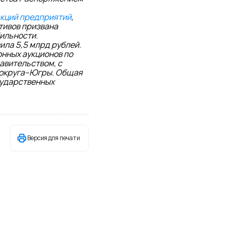
кций предприятий
,
ктивов призвана
ильности.
ла 5,5 млрд рублей.
нных аукционов по
авительством, с
 округа–Югры. Общая
сударственных
Версия для печати