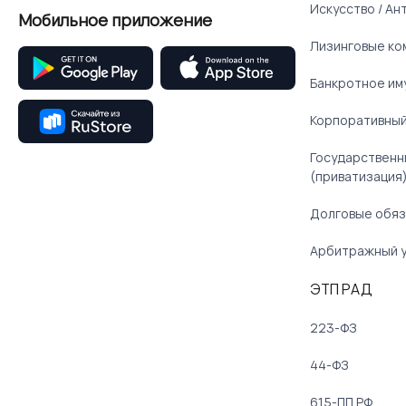
Искусство / Ан
Мобильное приложение
Лизинговые ко
Банкротное им
Корпоративный
Государственн
(приватизация
Долговые обяз
Арбитражный 
ЭТП РАД
223-ФЗ
44-ФЗ
615-ПП РФ