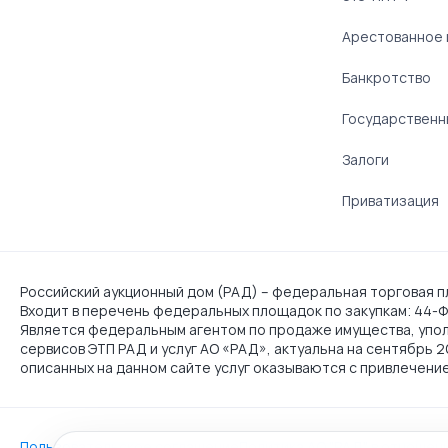
Арестованное
Банкротство
Государственн
Залоги
Приватизация
Российский аукционный дом (РАД) – федеральная торговая пл
Входит в перечень федеральных площадок по закупкам: 44-ФЗ
Является федеральным агентом по продаже имущества, упо
сервисов ЭТП РАД и услуг АО «РАД», актуальна на сентябрь 
описанных на данном сайте услуг оказываются с привлечени
Пользовательское соглашение
Политика АО "РАД" в отношен