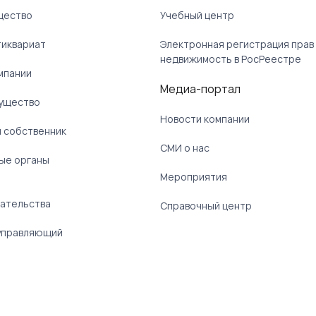
щество
Учебный центр
тиквариат
Электронная регистрация прав
недвижимость в РосРеестре
мпании
Медиа-портал
ущество
Новости компании
 собственник
СМИ о нас
ые органы
)
Мероприятия
ательства
Справочный центр
управляющий