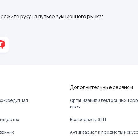
ержите руку на пульсе аукционного рынка:
Дополнительные сервисы
ово-кредитная
Организация электронных торг
ключ
мущество
Все сервисы ЭТП
венник
Антиквариат и предметы искус