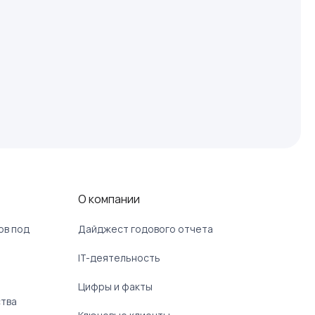
О компании
ов под
Дайджест годового отчета
IT-деятельность
Цифры и факты
ства