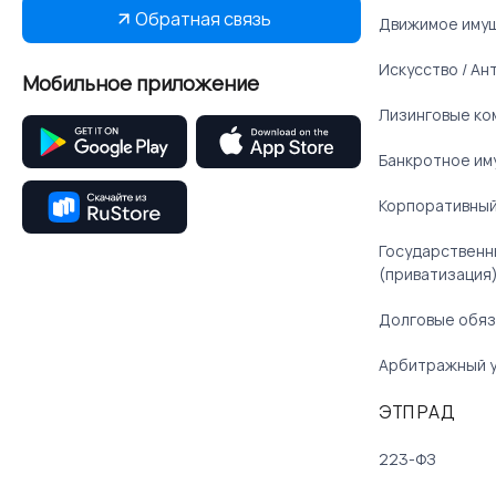
Обратная связь
Движимое иму
Искусство / Ан
Мобильное приложение
Лизинговые ко
Банкротное им
Корпоративный
Государственн
(приватизация
Долговые обяз
Арбитражный 
ЭТП РАД
223-ФЗ