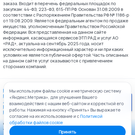
заказа. Входит в перечень федеральных площадок по
закупкам: 44-ФЗ, 223-ФЗ, 615-ПП РФ. Основан 31.08.2009 в
соответствии с Распоряжением Правительства РФ № 1186-р
от 19.08.2009. Является федеральным агентом по продаже
имущества, уполномоченным Правительством Российской
Федерации. Вся представленная на данном сайте
информация, касающаяся сервисов ЭТП РАД и услуг АО
«РАД», актуальна на сентябрь 2025 года, носит
исключительно информационный характер и ни при каких
условиях не является публичной офертой. Часть описанных
на данном сайте услуг оказываются с привлечением
сторонних компаний.
Пользовательское соглашение
Мы используем файлы cookie и метрическую систему
Политика АО "РАД" в отношении обработки персональных
«Яндекс.Метрика», для улучшения Вашего
данных
взаимодействия с нашим веб-сайтом и корректной его
Политика обработки файлов cookie
работы. Нажимая на кнопку «Принять» Вы выражаете
Карта сайта
согласие на их использование и с
Политикой
обработки файлов cookie
© 2009 - 2026 АО «Российский аукционный дом»
Приложение «РАД Каталог»
универсальная торговая площадка. Все права защищены.
Принять