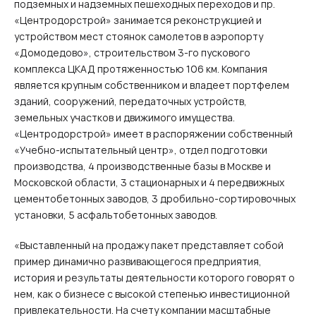
подземных и надземных пешеходных переходов и пр.
«Центродорстрой» занимается реконструкцией и
устройством мест стоянок самолетов в аэропорту
«Домодедово», строительством 3-го пускового
комплекса ЦКАД протяженностью 106 км. Компания
является крупным собственником и владеет портфелем
зданий, сооружений, передаточных устройств,
земельных участков и движимого имущества.
«Центродорстрой» имеет в распоряжении собственный
«Учебно-испытательный центр», отдел подготовки
производства, 4 производственные базы в Москве и
Московской области, 3 стационарных и 4 передвижных
цементобетонных заводов, 3 дробильно-сортировочных
установки, 5 асфальтобетонных заводов.
«Выставленный на продажу пакет представляет собой
пример динамично развивающегося предприятия,
история и результаты деятельности которого говорят о
нем, как о бизнесе с высокой степенью инвестиционной
привлекательности. На счету компании масштабные