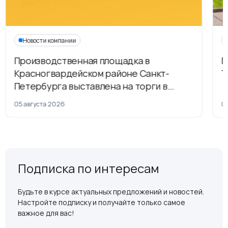
Новости компании
Производственная площадка в
Г
Красногвардейском районе Санкт-
Т
Петербурга выставлена на торги в
рамках приватизации
05 августа 2026
04
Подписка по интересам
Будьте в курсе актуальных предложений и новостей.
Настройте подписку и получайте только самое
важное для вас!