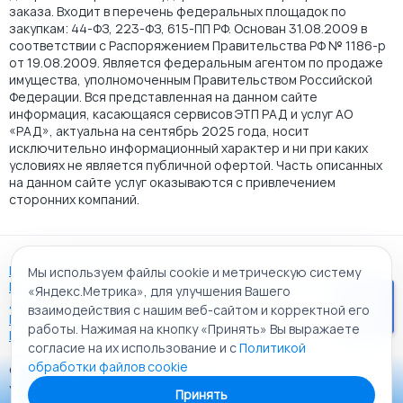
заказа. Входит в перечень федеральных площадок по
закупкам: 44-ФЗ, 223-ФЗ, 615-ПП РФ. Основан 31.08.2009 в
соответствии с Распоряжением Правительства РФ № 1186-р
от 19.08.2009. Является федеральным агентом по продаже
имущества, уполномоченным Правительством Российской
Федерации. Вся представленная на данном сайте
информация, касающаяся сервисов ЭТП РАД и услуг АО
«РАД», актуальна на сентябрь 2025 года, носит
исключительно информационный характер и ни при каких
условиях не является публичной офертой. Часть описанных
на данном сайте услуг оказываются с привлечением
сторонних компаний.
Пользовательское соглашение
Мы используем файлы cookie и метрическую систему
Политика АО "РАД" в отношении обработки персональных
«Яндекс.Метрика», для улучшения Вашего
данных
взаимодействия с нашим веб-сайтом и корректной его
Политика обработки файлов cookie
работы. Нажимая на кнопку «Принять» Вы выражаете
Карта сайта
согласие на их использование и с
Политикой
обработки файлов cookie
© 2009 - 2026 АО «Российский аукционный дом»
Приложение «РАД Каталог»
универсальная торговая площадка. Все права защищены.
Принять