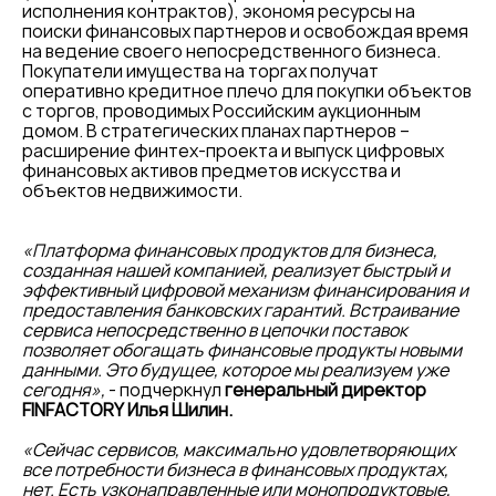
исполнения контрактов), экономя ресурсы на
поиски финансовых партнеров и освобождая время
на ведение своего непосредственного бизнеса.
Покупатели имущества на торгах получат
оперативно кредитное плечо для покупки объектов
с торгов, проводимых Российским аукционным
домом. В стратегических планах партнеров –
расширение финтех-проекта и выпуск цифровых
финансовых активов предметов искусства и
объектов недвижимости.
«Платформа финансовых продуктов для бизнеса,
созданная нашей компанией, реализует быстрый и
эффективный цифровой механизм финансирования и
предоставления банковских гарантий. Встраивание
сервиса непосредственно в цепочки поставок
позволяет обогащать финансовые продукты новыми
данными. Это будущее, которое мы реализуем уже
сегодня»,
- подчеркнул
генеральный директор
FINFACTORY Илья Шилин.
«Сейчас сервисов, максимально удовлетворяющих
все потребности бизнеса в финансовых продуктах,
нет. Есть узконаправленные или монопродуктовые,