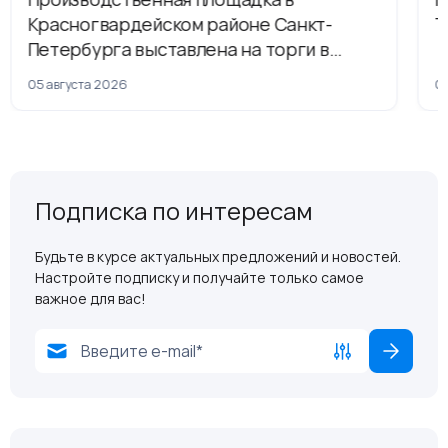
Красногвардейском районе Санкт-
Т
Петербурга выставлена на торги в
рамках приватизации
05 августа 2026
04
Подписка по интересам
Будьте в курсе актуальных предложений и новостей.
Настройте подписку и получайте только самое
важное для вас!