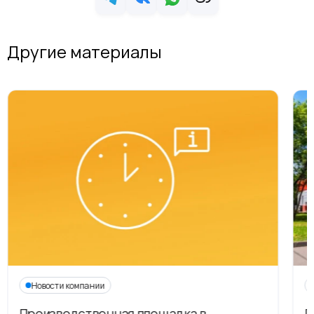
Другие материалы
Новости компании
Производственная площадка в
Г