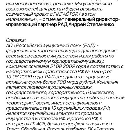
или монобанковские, решения. Мы увидели окно
возможностей для роста и будем развивать
совместный проект с FINFACTORY в этом
направлении»
, – отмечает
генеральный директор-
управляющий партнер РАД Андрей Степаненко.
Справка:
АО «Российский аукционный дом» (РАД) -
федеральная торговая площадка для проведения
всех видов сделок с имуществом и для работы по
государственному и корпоративному заказу.
Компания основана 31.08.2009 года в соответствии с
Распоряжением Правительства РФ № 1186-р от
19.08.2009 года. РАД сегодня это - проданные
активы на сумму более 790 млрд рублей. Компания
является лидером аукционных продаж
государственного, корпоративного, банковского,
проблемного и частного имущества, работает по всей
территории России, имеет сеть филиалов и
представительств в 15 крупнейших городах РФ.
Является крупнейшим агентом по продаже
имущества в интересах РФ, и регионов РФ, в
интересах ГК АСВ, банка непрофильных активов
Траст, Сбербанка, Россельхозбанка, ГК «Ростех»,