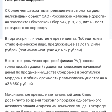
С более чем двукратным превышением с молотка ушел
неликвидный объект ОАО «Российские железные дороги»
на проспекте Обуховской Обороны, д. 8, к. 2, лит.А – пост
дежурного по переезду.
В торгах приняли участие 4 претендента. Победителем
стало физическое лицо, предложившее за лот 9,2 млн
рублей (при начальной цене 4,6 млн рублей).
В этот же день Нижегородский филиал РАД провел
голландский аукцион (аукцион на понижение начальной
цены) по продаже имущества Сбербанка в республике
Мордовия, в общей сложности реализовав имущества на 4
438 650 рублей.
Максимальное превышение начальной цены было
достигнуто во время торгов по продаже одноэтажного
нежилого здания и гаража на Ленинской ул., д.90 в городе
Ардатов. В ходе торгов цена сначала опустилась до своей